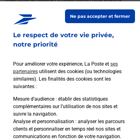
Votre point de contact La Poste Relais CAEN BAYEUX
CARREFOUR EXPRESS vous accueille à CAEN pour
Ne pas accepter et fermer
répondre à vos besoins d'affranchissement Courrier-Colis.
Le respect de votre vie privée,
Retrouvez toutes nos offres en ligne sur notre site
notre priorité
Pour améliorer votre expérience, La Poste et
ses
partenaires
utilisent des cookies (ou technologies
similaires). Les finalités des cookies sont les
suivantes :
Mesure d’audience
: établir des statistiques
complémentaires sur l’utilisation de nos sites et
suivre la navigation.
Analyse et personnalisation
: analyser les parcours
clients et personnaliser en temps réel nos sites et
communications en fonction de votre navigation.