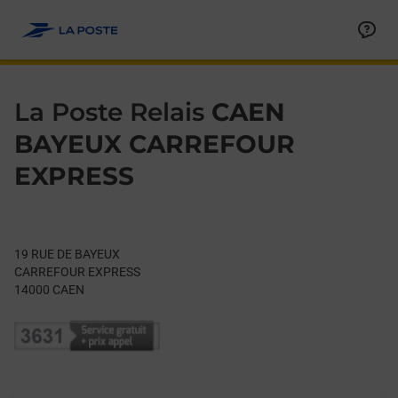
Le lien s'ouvre dans un nouvel onglet
Allez au contenu
Day of the Week
Get directions to La Poste Relais at 19 RUE DE BAYEUX CAEN,
Hours
La Poste Relais
CAEN
BAYEUX CARREFOUR
EXPRESS
19 RUE DE BAYEUX
CARREFOUR EXPRESS
14000
CAEN