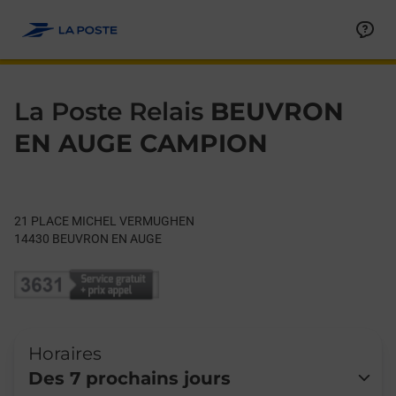
Le lien s'ouvre dans un nouvel onglet
Allez au contenu
Day of the Week
Get directions to La Poste Relais at 21 PLACE MICHEL VER
Hours
La Poste Relais
BEUVRON
EN AUGE CAMPION
21 PLACE MICHEL VERMUGHEN
14430
BEUVRON EN AUGE
Horaires
Des 7 prochains jours