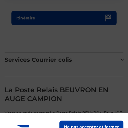
Le lien s'ouvre dans un nouvel onglet
Itinéraire
Services Courrier colis
La Poste Relais BEUVRON EN
AUGE CAMPION
Votre point de contact La Poste Relais BEUVRON EN AUGE
CAMPION vous accueille à BEUVRON EN AUGE pour
Ne pas accepter et fermer
répondre à vos besoins d'affranchissement Courrier-Colis.