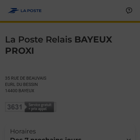
Le lien s'ouvre dans un nouvel onglet
Allez au contenu
Day of the Week
Get directions to La Poste Relais at 35 RUE DE BEAUVAIS BAYE
Hours
La Poste Relais
BAYEUX
PROXI
35 RUE DE BEAUVAIS
EURL DU BESSIN
14400
BAYEUX
Horaires