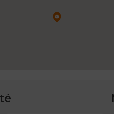
Pin de la carte
té