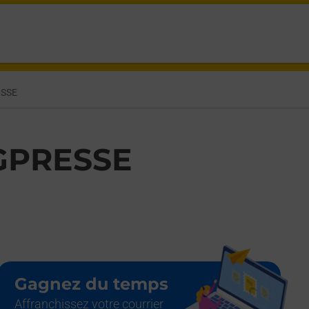
 VICTORET,
SSE
PRESSE
Gagnez du temps
Affranchissez votre courrier