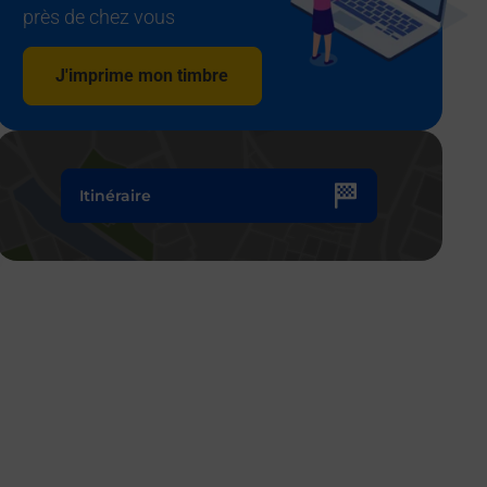
près de chez vous
J'imprime mon timbre
Itinéraire