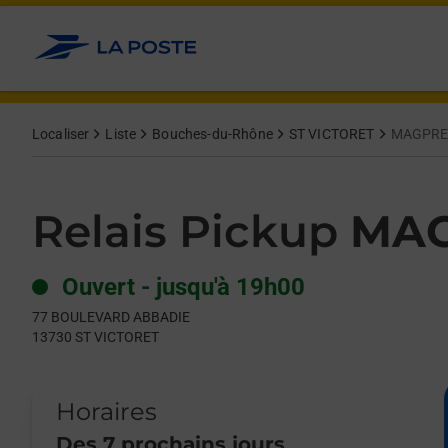
Le lien s'ouvre dans un nouvel onglet
Allez au contenu
Day of the Week
Get directions to Relais Pickup at 77 BOULEVARD ABBADIE ST
Hours
Localiser
Liste
Bouches-du-Rhône
ST VICTORET
MAGPRE
Relais Pickup
MAG
Ouvert
-
jusqu'à
19h00
77 BOULEVARD ABBADIE
13730
ST VICTORET
Horaires
Des 7 prochains jours