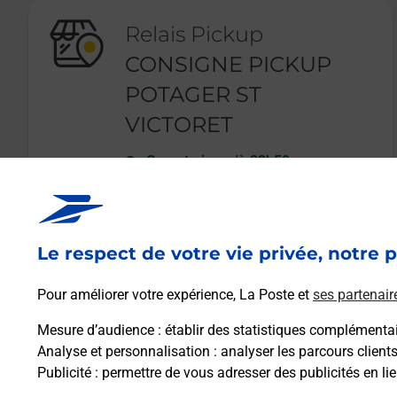
Relais Pickup
CONSIGNE PICKUP
POTAGER ST
VICTORET
Ouvert
-
jusqu'à
23h59
170 BOULEVARD ABBADIE
13730
ST VICTORET
Le respect de votre vie privée, notre p
En savoir plus
Pour améliorer votre expérience, La Poste et
ses partenair
Mesure d’audience
: établir des statistiques complémentair
Analyse et personnalisation
: analyser les parcours client
Publicité
: permettre de vous adresser des publicités en lie