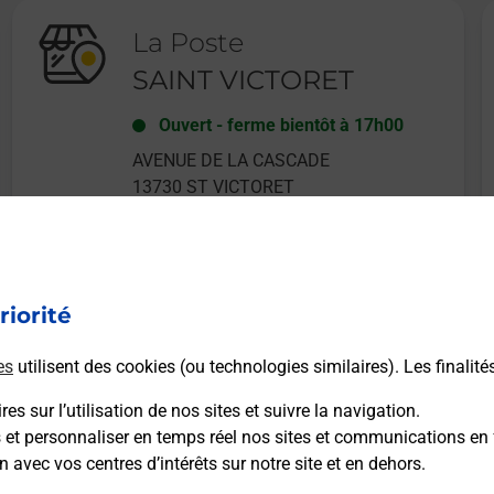
La Poste
SAINT VICTORET
Ouvert
-
ferme bientôt à
17h00
AVENUE DE LA CASCADE
13730
ST VICTORET
riorité
En savoir plus
es
utilisent des cookies (ou technologies similaires). Les finalité
es sur l’utilisation de nos sites et suivre la navigation.
s et personnaliser en temps réel nos sites et communications en 
n avec vos centres d’intérêts sur notre site et en dehors.
Recherchez un autre point de contact