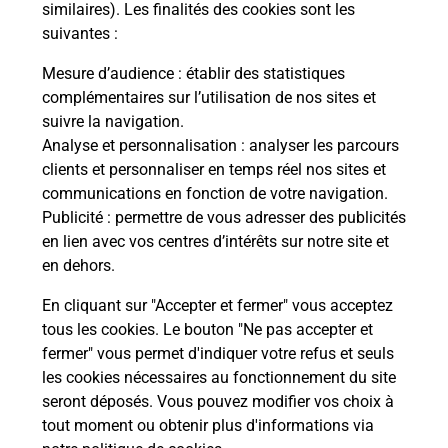
Malin !
similaires). Les finalités des cookies sont les
suivantes :
La Poste
Mesure d’audience
: établir des statistiques
en ligne
complémentaires sur l’utilisation de nos sites et
suivre la navigation.
Ouvert 24h/24
Analyse et personnalisation
: analyser les parcours
clients et personnaliser en temps réel nos sites et
En savoir plus
communications en fonction de votre navigation.
Publicité
: permettre de vous adresser des publicités
en lien avec vos centres d’intérêts sur notre site et
Recherchez un autre point de contact
en dehors.
En cliquant sur "Accepter et fermer" vous acceptez
tous les cookies. Le bouton "Ne pas accepter et
Localiser
Liste
Bouches-du-Rhône
SENAS
fermer" vous permet d'indiquer votre refus et seuls
CONSIGNE EXPLOITATIONAGRICOLE LOUIS
les cookies nécessaires au fonctionnement du site
seront déposés. Vous pouvez modifier vos choix à
tout moment ou obtenir plus d'informations via