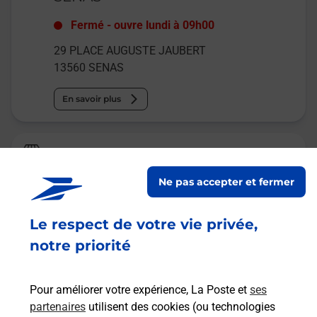
Fermé
-
ouvre lundi à
09h00
29 PLACE AUGUSTE JAUBERT
13560
SENAS
En savoir plus
Relais Pickup
TOTAL ENERGIE SEMAP
Ne pas accepter et fermer
Fermé
-
ouvre lundi à
08h00
Le respect de votre vie privée,
17 AVENUE GABRIEL PERI
13560
SENAS
notre priorité
En savoir plus
Pour améliorer votre expérience, La Poste et
ses
partenaires
utilisent des cookies (ou technologies