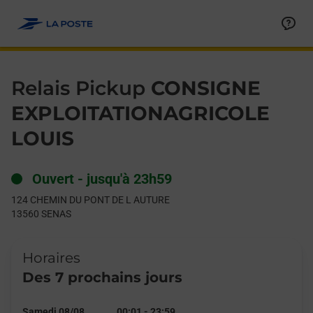
Le lien s'ouvre dans un nouvel onglet
Allez au contenu
Day of the Week
Get directions to Relais Pickup at 124 CHEMIN DU PONT DE L
Hours
Relais Pickup
CONSIGNE
EXPLOITATIONAGRICOLE
LOUIS
Ouvert
-
jusqu'à
23h59
124 CHEMIN DU PONT DE L AUTURE
13560
SENAS
Horaires
Des 7 prochains jours
Samedi 08/08
00:01
-
23:59