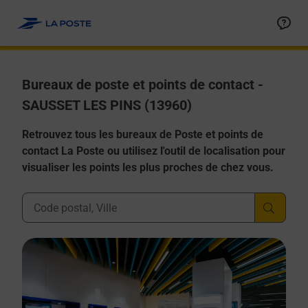
Allez au contenu
Afficher ou masquer la réponse
Afficher ou masquer la réponse
Afficher ou masquer la réponse
Afficher ou masquer la réponse
Afficher ou masquer la réponse
Bureaux de poste et points de contact -
SAUSSET LES PINS (13960)
Retrouvez tous les bureaux de Poste et points de
contact La Poste ou utilisez l'outil de localisation pour
visualiser les points les plus proches de chez vous.
Ville, Département, Code Postal