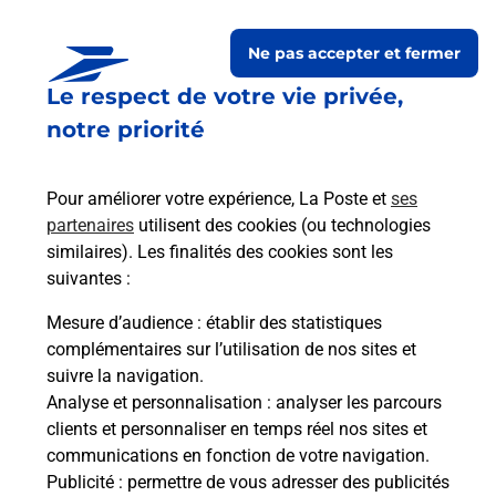
chez moi ?
Ne pas accepter et fermer
Le respect de votre vie privée,
Est-il possible d’acheter un
notre priorité
emballage directement depuis un
bureau de Poste ?
Pour améliorer votre expérience, La Poste et
ses
partenaires
utilisent des cookies (ou technologies
Comment demander une
similaires). Les finalités des cookies sont les
modification de livraison ?
suivantes :
Mesure d’audience
: établir des statistiques
complémentaires sur l’utilisation de nos sites et
Comment La Poste participe-t-elle
suivre la navigation.
à votre sécurité au quotidien ?
Analyse et personnalisation
: analyser les parcours
clients et personnaliser en temps réel nos sites et
communications en fonction de votre navigation.
Puis-je passer mon code de la route
Publicité
: permettre de vous adresser des publicités