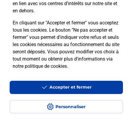
avec La Poste et sous quelles
en lien avec vos centres d’intérêts sur notre site et
conditions ?
en dehors.
En cliquant sur "Accepter et fermer" vous acceptez
tous les cookies. Le bouton "Ne pas accepter et
fermer" vous permet d'indiquer votre refus et seuls
Localiser
Liste
Bouches-du-Rhône
SAUSSET LES PINS
les cookies nécessaires au fonctionnement du site
seront déposés. Vous pouvez modifier vos choix à
tout moment ou obtenir plus d'informations via
notre politique de cookies
.
Plan du site
Accessibilité : partiellement conforme
Accepter et fermer
Conditions contractuelles
Personnaliser
Mentions légales
Données personnelles et cookies