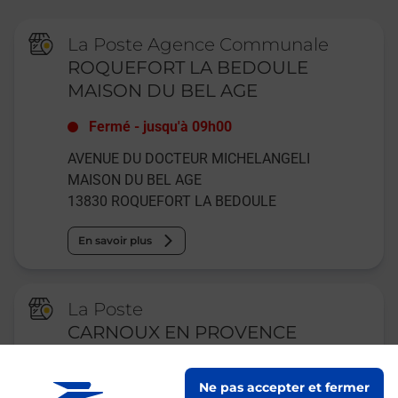
La Poste Agence Communale
ROQUEFORT LA BEDOULE
MAISON DU BEL AGE
Fermé
-
jusqu'à
09h00
AVENUE DU DOCTEUR MICHELANGELI
MAISON DU BEL AGE
13830
ROQUEFORT LA BEDOULE
En savoir plus
La Poste
CARNOUX EN PROVENCE
Fermé
-
ouvre mardi à
09h00
Ne pas accepter et fermer