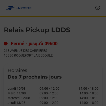
Le lien s'ouvre dans un nouvel onglet
Allez au contenu
Day of the Week
Get directions to Relais Pickup at 213 AVENUE DES CARRIER
Hours
Relais Pickup
LDDS
Fermé
-
jusqu'à
09h00
213 AVENUE DES CARRIERES
13830
ROQUEFORT LA BEDOULE
Horaires
Des 7 prochains jours
Lundi 10/08
09:00
-
12:00
14:00
-
18:00
Mardi 11/08
09:00
-
12:00
14:00
-
18:00
Mercredi 12/08
09:00
-
12:00
14:00
-
18:00
Jeudi 13/08
09:00
-
12:00
14:00
-
18:00