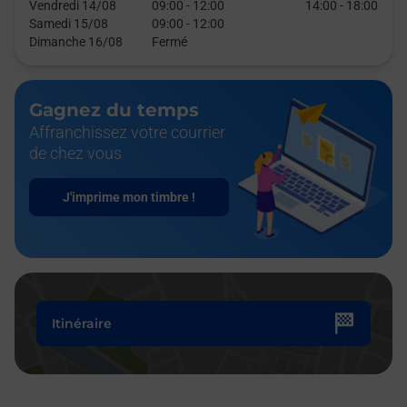
Vendredi 14/08
09:00
-
12:00
14:00
-
18:00
Samedi 15/08
09:00
-
12:00
Dimanche 16/08
Fermé
Gagnez du temps
Affranchissez votre courrier
de chez vous
J'imprime mon timbre !
Itinéraire