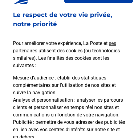
21 AVENUE DU MARECHAL JUIN
RESIDENCE DE L ESPLANADE
Le respect de votre vie privée,
ZAC DE LA GALERIE DU PARC
13470
CARNOUX EN PROVENCE
notre priorité
En savoir plus
Pour améliorer votre expérience, La Poste et
ses
partenaires
utilisent des cookies (ou technologies
Malin !
similaires). Les finalités des cookies sont les
suivantes :
La Poste
Mesure d’audience
: établir des statistiques
en ligne
complémentaires sur l’utilisation de nos sites et
suivre la navigation.
Ouvert 24h/24
Analyse et personnalisation
: analyser les parcours
clients et personnaliser en temps réel nos sites et
En savoir plus
communications en fonction de votre navigation.
Publicité
: permettre de vous adresser des publicités
en lien avec vos centres d’intérêts sur notre site et
Recherchez un autre point de contact
en dehors.