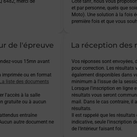
 6482, merci de
Côté tarif, nous vous proposo
et par personne, quels que soi
Moto). Une solution à la fois 
première fois et que vous souh
ur de l'épreuve
La réception des r
 rendez-vous 15mn avant
Vos réponses sont envoyées, dès
pour correction. Les résultats
n imprimée ou en format
également disponibles dans vo
La liste des documents
minimum à l'issue de la sessio
Lorsque l'inscription en ligne es
r l'accès à la salle
résultats vous seront communi
on gratuite ou à aucun
mail. Dans le cas contraire, i
résultats.
 attendus entraîne
Il est rappelé que les résulta
. Aucun autre document ne
indicative, seule l'inscription 
de l'Intérieur faisant foi.