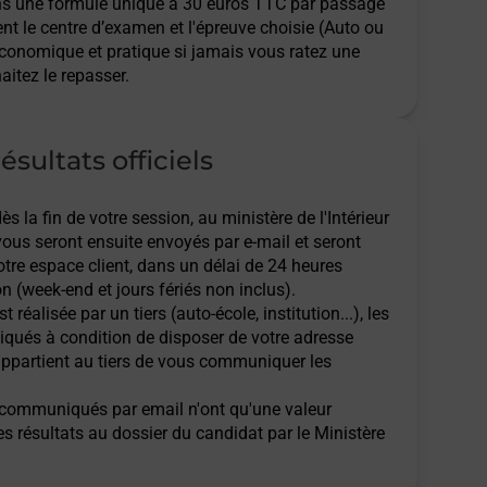
ns une formule unique à 30 euros TTC par passage
ent le centre d’examen et l'épreuve choisie (Auto ou
économique et pratique si jamais vous ratez une
aitez le repasser.
ésultats officiels
 la fin de votre session, au ministère de l'Intérieur
 vous seront ensuite envoyés par e-mail et seront
tre espace client, dans un délai de 24 heures
n (week-end et jours fériés non inclus).
t réalisée par un tiers (auto-école, institution...), les
qués à condition de disposer de votre adresse
l appartient au tiers de vous communiquer les
ts communiqués par email n'ont qu'une valeur
des résultats au dossier du candidat par le Ministère