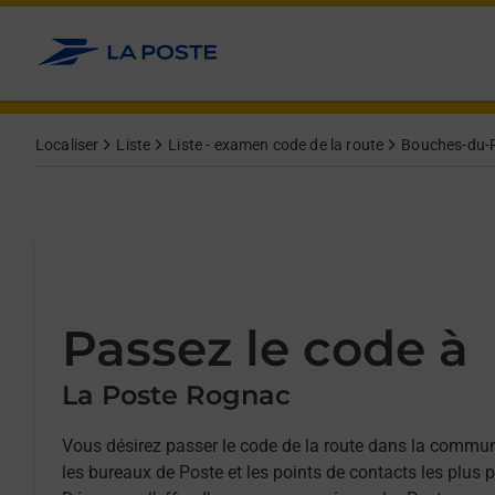
Allez au contenu
Afficher ou masquer la réponse
Afficher ou masquer la réponse
Afficher ou masquer la réponse
Afficher ou masquer la réponse
Localiser
Liste
Liste - examen code de la route
Bouches-du-R
Passez le code à
La Poste Rognac
Vous désirez passer le code de la route dans la comm
les bureaux de Poste et les points de contacts les plus 