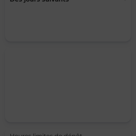
Mardi
08:30
-
12:00
14:00
-
16:30
Mercredi
08:30
-
12:00
14:00
-
16:30
Jeudi
08:30
-
12:00
Vendredi
08:30
-
12:00
14:00
-
16:30
Samedi
Fermé
Dimanche
Fermé