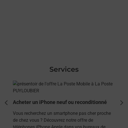
Services
En savoir plus
Acheter un iPhone neuf ou reconditionné
dent
sui
Vous recherchez un smartphone pas cher proche
de chez vous ? Découvrez notre offre de
téléphones iPhone Apple dans vos bureaux de