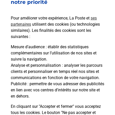
Vous souhaitez envoyer un colis depuis :
notre priorité
PUYLOUBIER (13114) ? Découvrez toutes les
solutions proposées par La Poste.
Pour améliorer votre expérience, La Poste et
ses
partenaires
utilisent des cookies (ou technologies
En savoir plus
similaires). Les finalités des cookies sont les
En savoir plus
suivantes :
Mesure d’audience
: établir des statistiques
Souscrire à la téléassistance
complémentaires sur l’utilisation de nos sites et
suivre la navigation.
Besoin d’un système de téléassistance à l’intérieur
Analyse et personnalisation
: analyser les parcours
et/ou à l’extérieur de votre domicile ? Découvrez
clients et personnaliser en temps réel nos sites et
les offres téléalarme dans votre bureau de Poste à
communications en fonction de votre navigation.
PUYLOUBIER.
Publicité
: permettre de vous adresser des publicités
en lien avec vos centres d’intérêts sur notre site et
En savoir plus
en dehors.
En cliquant sur "Accepter et fermer" vous acceptez
tous les cookies. Le bouton "Ne pas accepter et