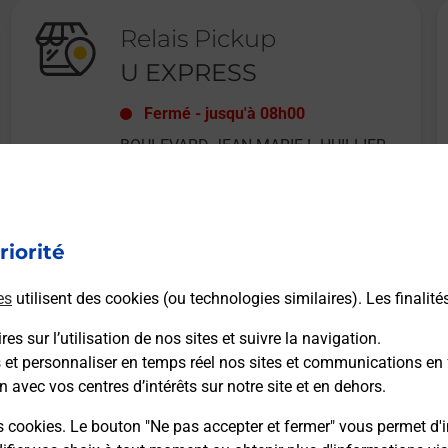
Relais Pickup
U EXPRESS
Fermé
-
jusqu'à
08h00
BOULEVARD JEAN MARIE L HUILLIER
13800
ISTRES
riorité
En savoir plus
es
utilisent des cookies (ou technologies similaires). Les finalité
es sur l’utilisation de nos sites et suivre la navigation.
s et personnaliser en temps réel nos sites et communications en 
n avec vos centres d’intérêts sur notre site et en dehors.
Recherchez un autre point de contact
s cookies. Le bouton "Ne pas accepter et fermer" vous permet d'i