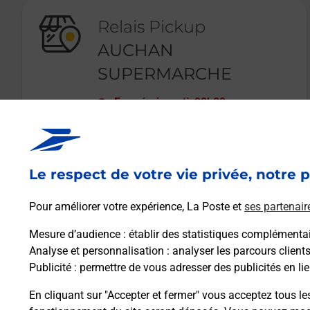
Relais Pickup
AUCHAN
SUPERMARCHE
Fermé
-
jusqu'à
08h00
1 RUE DES BAUMES
13800
ISTRES
Le respect de votre vie privée, notre p
En savoir plus
Pour améliorer votre expérience, La Poste et
ses partenair
Mesure d’audience
: établir des statistiques complémentair
Analyse et personnalisation
: analyser les parcours client
Publicité
: permettre de vous adresser des publicités en lie
En cliquant sur "Accepter et fermer" vous acceptez tous le