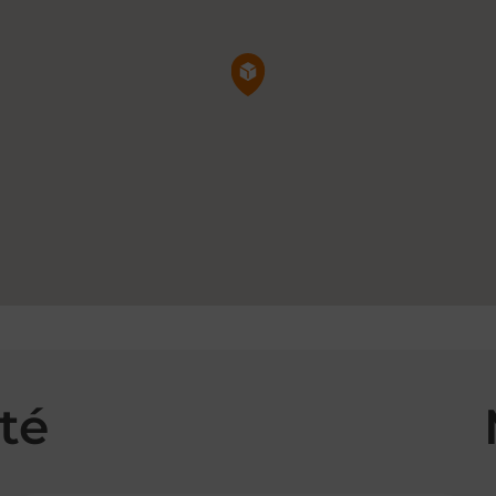
Pin de la carte
té