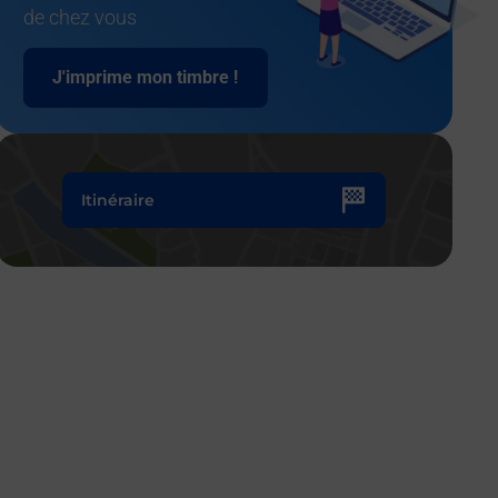
de chez vous
J'imprime mon timbre !
Itinéraire