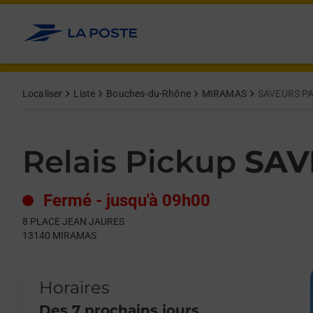
Le lien s'ouvre dans un nouvel onglet
Allez au contenu
Day of the Week
Get directions to Relais Pickup at 8 PLACE JEAN JAURES MIR
Hours
Localiser
Liste
Bouches-du-Rhône
MIRAMAS
SAVEURS P
Relais Pickup
SAV
Fermé
-
jusqu'à
09h00
8 PLACE JEAN JAURES
13140
MIRAMAS
Horaires
Des 7 prochains jours