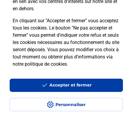
en lien avec vos centres d’intérêts sur notre site et
en dehors.
En cliquant sur "Accepter et fermer" vous acceptez
Localiser
Liste
Bouches-du-Rhône
MARSEILLE
tous les cookies. Le bouton "Ne pas accepter et
Marseille 9ème arrondissement
fermer" vous permet d'indiquer votre refus et seuls
MARSEILLE ROSEVAL BURALISTE
les cookies nécessaires au fonctionnement du site
seront déposés. Vous pouvez modifier vos choix à
tout moment ou obtenir plus d'informations via
notre politique de cookies
.
Plan du site
Accessibilité : partiellement conforme
Accepter et fermer
Conditions contractuelles
Personnaliser
Mentions légales
Données personnelles et cookies