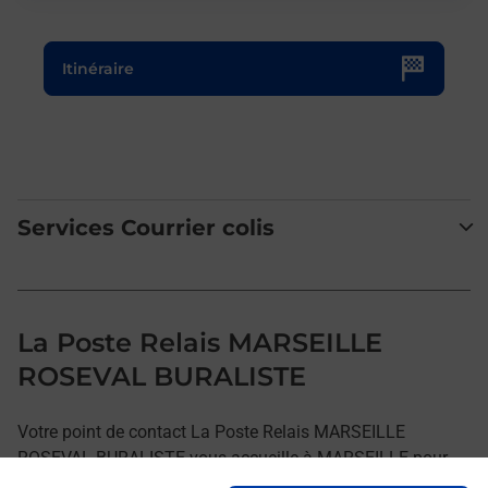
Le lien s'ouvre dans un nouvel onglet
Itinéraire
Services Courrier colis
La Poste Relais MARSEILLE
ROSEVAL BURALISTE
Votre point de contact La Poste Relais MARSEILLE
ROSEVAL BURALISTE vous accueille à MARSEILLE pour
répondre à vos besoins d'affranchissement Courrier-Colis.