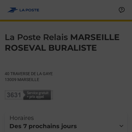
Le lien s'ouvre dans un nouvel onglet
Allez au contenu
Day of the Week
Get directions to La Poste Relais at 40 TRAVERSE DE LA GAYE
Hours
La Poste Relais
MARSEILLE
ROSEVAL BURALISTE
40 TRAVERSE DE LA GAYE
13009
MARSEILLE
Horaires
Des 7 prochains jours