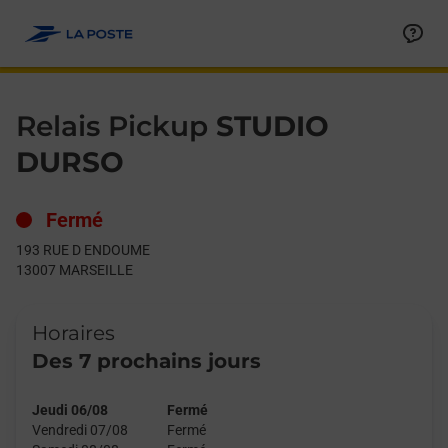
Le lien s'ouvre dans un nouvel onglet
Allez au contenu
Day of the Week
Get directions to Relais Pickup at 193 RUE D ENDOUME MARSE
Hours
Relais Pickup
STUDIO
DURSO
Fermé
193 RUE D ENDOUME
13007
MARSEILLE
Horaires
Des 7 prochains jours
Jeudi 06/08
Fermé
Vendredi 07/08
Fermé