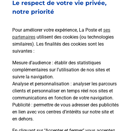
Le respect de votre vie privée,
MAISON DE BEL AGE N50
13007
MARSEILLE
notre priorité
En savoir plus
Pour améliorer votre expérience, La Poste et
ses
partenaires
utilisent des cookies (ou technologies
Malin !
similaires). Les finalités des cookies sont les
suivantes :
La Poste
Mesure d’audience
: établir des statistiques
en ligne
complémentaires sur l’utilisation de nos sites et
suivre la navigation.
Ouvert 24h/24
Analyse et personnalisation
: analyser les parcours
clients et personnaliser en temps réel nos sites et
En savoir plus
communications en fonction de votre navigation.
Publicité
: permettre de vous adresser des publicités
en lien avec vos centres d’intérêts sur notre site et
Recherchez un autre point de contact
en dehors.
En cliquant sur "Accepter et fermer" vous acceptez