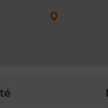
Pin de la carte
té