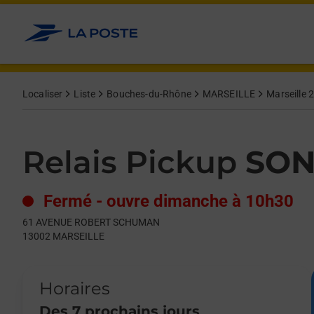
Le lien s'ouvre dans un nouvel onglet
Allez au contenu
Day of the Week
Get directions to Relais Pickup at 61 AVENUE ROBERT SCHUM
Hours
Localiser
Liste
Bouches-du-Rhône
MARSEILLE
Marseille
Relais Pickup
SON
Fermé
-
ouvre dimanche à
10h30
61 AVENUE ROBERT SCHUMAN
13002
MARSEILLE
Horaires
Des 7 prochains jours