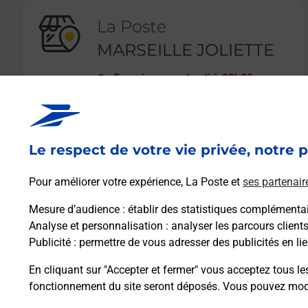
La Poste
MARSEILLE JOLIETTE
Fermé
-
ouvre lundi à
09h00
2 BOULEVARD DE DUNKERQUE
13002
MARSEILLE
Le respect de votre vie privée, notre p
En savoir plus
Pour améliorer votre expérience, La Poste et
ses partenair
Mesure d’audience
: établir des statistiques complémentair
Analyse et personnalisation
: analyser les parcours client
Publicité
: permettre de vous adresser des publicités en lie
En cliquant sur "Accepter et fermer" vous acceptez tous le
fonctionnement du site seront déposés. Vous pouvez modi