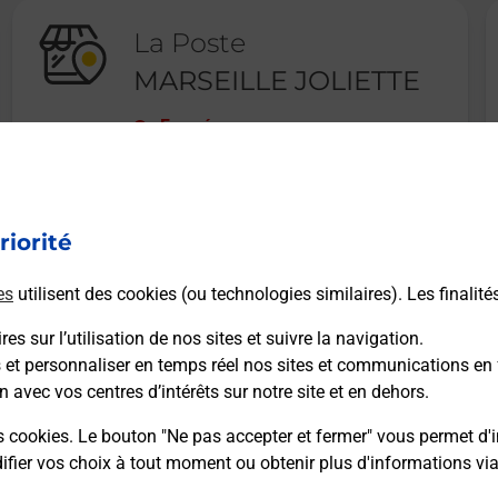
La Poste
MARSEILLE JOLIETTE
Fermé
106 RUE DE LA REPUBLIQUE
13002
MARSEILLE
riorité
En savoir plus
es
utilisent des cookies (ou technologies similaires). Les finalité
es sur l’utilisation de nos sites et suivre la navigation.
s et personnaliser en temps réel nos sites et communications en 
n avec vos centres d’intérêts sur notre site et en dehors.
Recherchez un autre point de contact
s cookies. Le bouton "Ne pas accepter et fermer" vous permet d'i
fier vos choix à tout moment ou obtenir plus d'informations vi