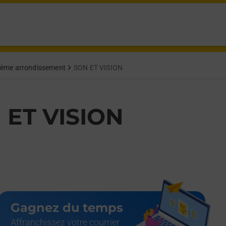
AN MARSEILLE,
 2ème arrondissement
SON ET VISION
 ET VISION
Gagnez du temps
Affranchissez votre courrier