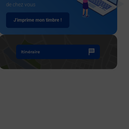
de chez vous
J'imprime mon timbre !
Itinéraire