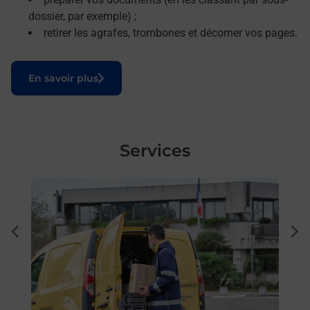
dossier, par exemple) ;
retirer les agrafes, trombones et décorner vos pages.
Le lien s'ouvre dans un nouvel onglet
En savoir plus
Services
En savoir plus
En sa
à
Ache
dent
sui
e par
Vous
de c
télé
Post