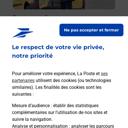
En
Envoyer un colis
Vous souhaitez envoyer un colis depuis :
Ne pas accepter et fermer
MARSEILLE L ESTAQUE (13016) ? Découvrez
toutes les solutions proposées par La Poste.
Le respect de votre vie privée,
notre priorité
En savoir plus
Pour améliorer votre expérience, La Poste et
ses
partenaires
utilisent des cookies (ou technologies
Questions fréquemment posées
similaires). Les finalités des cookies sont les
suivantes :
Mesure d’audience
: établir des statistiques
Quel est le prix d’une photocopie ?
complémentaires sur l’utilisation de nos sites et
suivre la navigation.
Analyse et personnalisation
: analyser les parcours
Où faire des photocopies à proximité