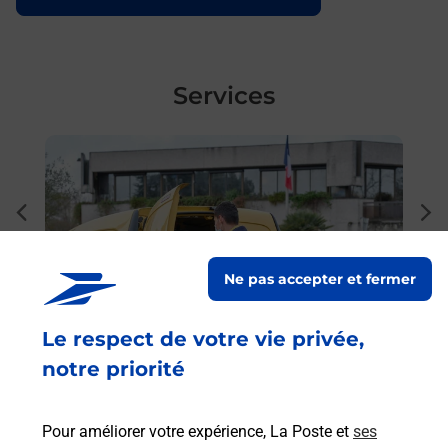
Services
En savoir plus
En sa
à
Pho
dent
sui
e par
Vous
MARS
Ne pas accepter et fermer
phot
Le respect de votre vie privée,
En
notre priorité
Envoyer un colis
Vous souhaitez envoyer un colis depuis :
Pour améliorer votre expérience, La Poste et
ses