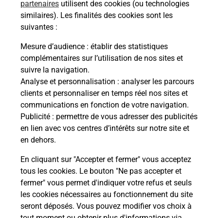
MARSEILLE SAINT JUST (13013) ? Découvrez
partenaires
utilisent des cookies (ou technologies
toutes les solutions proposées par La Poste.
similaires). Les finalités des cookies sont les
suivantes :
En savoir plus
Mesure d’audience
: établir des statistiques
complémentaires sur l’utilisation de nos sites et
suivre la navigation.
Analyse et personnalisation
: analyser les parcours
Questions fréquemment posées
clients et personnaliser en temps réel nos sites et
communications en fonction de votre navigation.
Publicité
: permettre de vous adresser des publicités
en lien avec vos centres d’intérêts sur notre site et
Quel est le prix d’une numérisation ?
en dehors.
Où faire des numérisations à
En cliquant sur "Accepter et fermer" vous acceptez
proximité ?
tous les cookies. Le bouton "Ne pas accepter et
fermer" vous permet d'indiquer votre refus et seuls
les cookies nécessaires au fonctionnement du site
Comment numériser un document ?
seront déposés. Vous pouvez modifier vos choix à
tout moment ou obtenir plus d'informations via