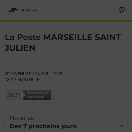
Le lien s'ouvre dans un nouvel onglet
Allez au contenu
Day of the Week
Get directions to La Poste at 209 AVENUE DU 24 AVRIL 1915 M
Hours
La Poste
MARSEILLE SAINT
JULIEN
209 AVENUE DU 24 AVRIL 1915
13012
MARSEILLE
Horaires
Des 7 prochains jours