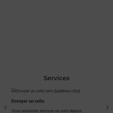
Services
En savoir plus
Envoyer un colis
dent
sui
Vous souhaitez envoyer un colis depuis :