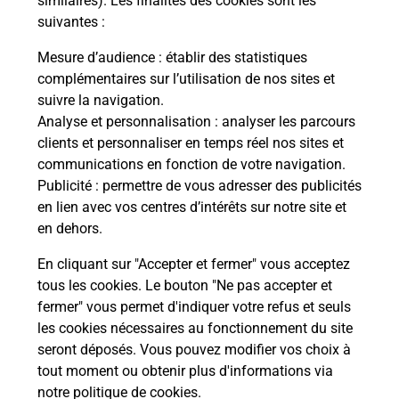
similaires). Les finalités des cookies sont les
En savoir plus
suivantes :
Mesure d’audience
: établir des statistiques
Code de la route auto ou moto
complémentaires sur l’utilisation de nos sites et
suivre la navigation.
Vous cherchez à passer votre code de la route auto
Analyse et personnalisation
: analyser les parcours
ou moto au Bureau La Poste - MARSEILLE Saint
clients et personnaliser en temps réel nos sites et
Julien (13012) ? Découvrez l'offre proposée par La
communications en fonction de votre navigation.
Poste.
Publicité
: permettre de vous adresser des publicités
en lien avec vos centres d’intérêts sur notre site et
En savoir plus
Je réserve
en dehors.
En cliquant sur "Accepter et fermer" vous acceptez
tous les cookies. Le bouton "Ne pas accepter et
Localiser
Liste
Bouches-du-Rhône
MARSEILLE
fermer" vous permet d'indiquer votre refus et seuls
Marseille 12ème arrondissement
MARSEILLE SAINT JULIEN
les cookies nécessaires au fonctionnement du site
seront déposés. Vous pouvez modifier vos choix à
tout moment ou obtenir plus d'informations via
notre politique de cookies
.