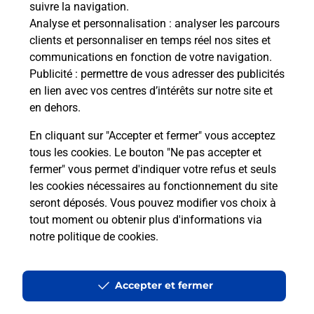
suivre la navigation.
oste.
télé
Analyse et personnalisation
: analyser les parcours
Post
clients et personnaliser en temps réel nos sites et
communications en fonction de votre navigation.
En
Publicité
: permettre de vous adresser des publicités
Envoyer un colis
en lien avec vos centres d’intérêts sur notre site et
Vous souhaitez envoyer un colis depuis :
en dehors.
MARIGNANE MARECHAL JUIN (13700) ?
En cliquant sur "Accepter et fermer" vous acceptez
Découvrez toutes les solutions proposées par La
tous les cookies. Le bouton "Ne pas accepter et
Poste.
fermer" vous permet d'indiquer votre refus et seuls
les cookies nécessaires au fonctionnement du site
En savoir plus
seront déposés. Vous pouvez modifier vos choix à
tout moment ou obtenir plus d'informations via
notre politique de cookies
.
Questions fréquemment posées
Accepter et fermer