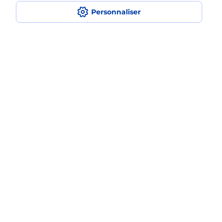
Quel est le prix d’une photocopie ?
Personnaliser
Où faire des photocopies à proximité
?
Comment faire des photocopies ?
Localiser
Liste
Bouches-du-Rhône
MARIGNANE
MARIGNANE MARECHAL JUIN
Photocopier
Plan du site
Accessibilité : partiellement conforme