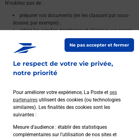
N'oubliez pas de :
préparer vos documents (en les classant par sous-
dossier, par exemple) ;
retirer les agrafes, trombones et décorner vos pages.
Ne pas accepter et fermer
Le lien s'ouvre dans un nouvel onglet
En savoir plus
Le respect de votre vie privée,
notre priorité
Services
Pour améliorer votre expérience, La Poste et
ses
En savoir plus
En sa
partenaires
utilisent des cookies (ou technologies
similaires). Les finalités des cookies sont les
suivantes :
Ache
dent
sui
Mesure d’audience
: établir des statistiques
 auto
Vous
complémentaires sur l’utilisation de nos sites et
de c