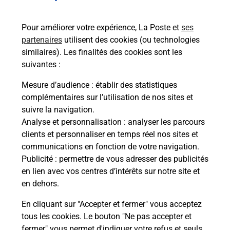
Services
Pour améliorer votre expérience, La Poste et
ses
partenaires
utilisent des cookies (ou technologies
En savoir plus
En sa
similaires). Les finalités des cookies sont les
suivantes :
à
Ache
Mesure d’audience
: établir des statistiques
dent
sui
e par
complémentaires sur l’utilisation de nos sites et
Vous
suivre la navigation.
de c
Analyse et personnalisation
: analyser les parcours
télé
clients et personnaliser en temps réel nos sites et
Post
communications en fonction de votre navigation.
Publicité
: permettre de vous adresser des publicités
En
en lien avec vos centres d’intérêts sur notre site et
Envoyer un colis
en dehors.
Vous souhaitez envoyer un colis depuis :
En cliquant sur "Accepter et fermer" vous acceptez
LAMBESC (13410) ? Découvrez toutes les
tous les cookies. Le bouton "Ne pas accepter et
solutions proposées par La Poste.
fermer" vous permet d'indiquer votre refus et seuls