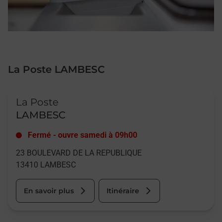
La Poste LAMBESC
Le lien s'ouvre dans un nouvel onglet
La Poste
LAMBESC
Fermé
-
ouvre samedi à
09h00
23 BOULEVARD DE LA REPUBLIQUE
13410
LAMBESC
En savoir plus
Itinéraire