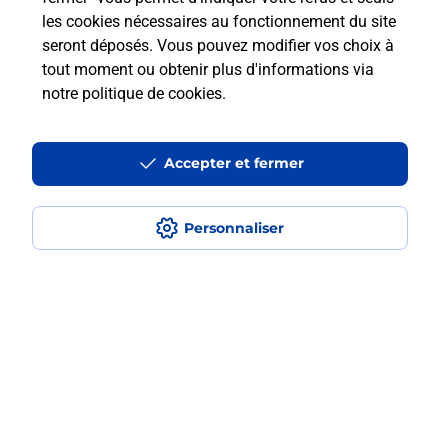
les cookies nécessaires au fonctionnement du site
En savoir plus
seront déposés. Vous pouvez modifier vos choix à
tout moment ou obtenir plus d'informations via
notre politique de cookies
.
Questions fréquemment posées
Accepter et fermer
Quel est le prix d’une numérisation ?
Personnaliser
Où faire des numérisations à
proximité ?
Comment numériser un document ?
Localiser
Liste
Bouches-du-Rhône
LAMBESC