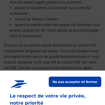
d'un document papier grâce à nos scanners :
placez le document à numériser sur la vitre du
numériseur ;
suivez les étapes à l'écran ;
quand la numérisation des pages est terminée vous
pouvez cliquer sur OK, sinon placez la prochaine page
dans le numériseur.
Scanner un document papier directement au format PDF
vous permet de gagner du temps. Vos scans papiers avec
nos imprimantes seront de qualité professionnelle et vous
pourrez récupérer votre scan A4 au format PDF sur votre
clé USB. Ensuite vous pouvez l'envoyer par mail après
avoir transféré vos documents numérisés sur votre
ordinateur.
Ne pas accepter et fermer
Le lien s'ouvre dans un nouvel onglet
Localiser les scanners à proximité
Le respect de votre vie privée,
notre priorité