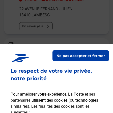
22 AVENUE FERNAND JULIEN
13410
LAMBESC
En savoir plus
Relais Pickup
TABAC LE COHIBA
Ne pas accepter et fermer
Fermé
-
ouvre vendredi à
09h30
Le respect de votre vie privée,
6 AVENUE LEO LAGRANGE
13410
LAMBESC
notre priorité
En savoir plus
Pour améliorer votre expérience, La Poste et
ses
partenaires
utilisent des cookies (ou technologies
Malin !
similaires). Les finalités des cookies sont les
suivantes :