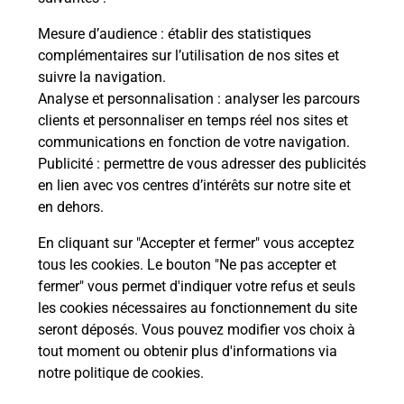
La Poste
Mesure d’audience
: établir des statistiques
en ligne
complémentaires sur l’utilisation de nos sites et
suivre la navigation.
Ouvert 24h/24
Analyse et personnalisation
: analyser les parcours
clients et personnaliser en temps réel nos sites et
En savoir plus
communications en fonction de votre navigation.
Publicité
: permettre de vous adresser des publicités
en lien avec vos centres d’intérêts sur notre site et
Recherchez un autre point de contact
en dehors.
En cliquant sur "Accepter et fermer" vous acceptez
tous les cookies. Le bouton "Ne pas accepter et
Localiser
Liste
Bouches-du-Rhône
LAMBESC
fermer" vous permet d'indiquer votre refus et seuls
CONSIGNE INTERMARCHE LAMBESC
les cookies nécessaires au fonctionnement du site
seront déposés. Vous pouvez modifier vos choix à
tout moment ou obtenir plus d'informations via
notre politique de cookies
.
Plan du site