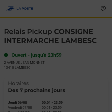
Le lien s'ouvre dans un nouvel onglet
Allez au contenu
Day of the Week
Get directions to Relais Pickup at 2 AVENUE JEAN MONNET L
Hours
Relais Pickup
CONSIGNE
INTERMARCHE LAMBESC
Ouvert
-
jusqu'à
23h59
2 AVENUE JEAN MONNET
13410
LAMBESC
Horaires
Des 7 prochains jours
Jeudi 06/08
00:01
-
23:59
Vendredi 07/08
00:01
-
23:59