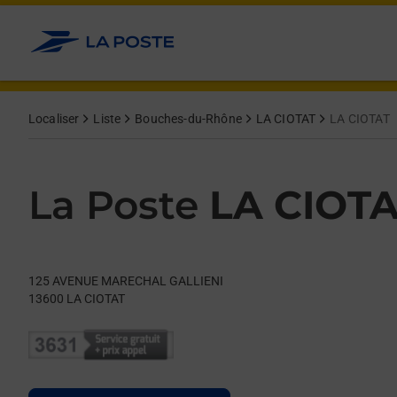
Le lien s'ouvre dans un nouvel onglet
Allez au contenu
Day of the Week
Get directions to La Poste at 125 AVENUE MARECHAL GALLIENI
Hours
Localiser
Liste
Bouches-du-Rhône
LA CIOTAT
LA CIOTAT
La Poste
LA CIOT
125 AVENUE MARECHAL GALLIENI
13600
LA CIOTAT