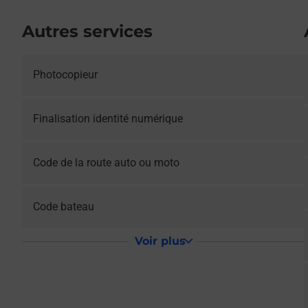
Autres services
Photocopieur
Le lien s'ouvre dans un nouvel onglet
Finalisation identité numérique
Le lien s'ouvre dans un nouvel onglet
Code de la route auto ou moto
Le lien s'ouvre dans un nouvel onglet
Code bateau
Voir plus