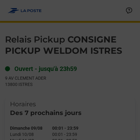
Le lien s'ouvre dans un nouvel onglet
Allez au contenu
Day of the Week
Get directions to Relais Pickup at 9 AV CLEMENT ADER ISTRES,
Hours
Relais Pickup
CONSIGNE
PICKUP WELDOM ISTRES
Ouvert
-
jusqu'à
23h59
9 AV CLEMENT ADER
13800
ISTRES
Horaires
Des 7 prochains jours
Dimanche 09/08
00:01
-
23:59
Lundi 10/08
00:01
-
23:59