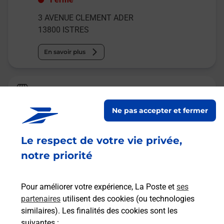
3 AVENUE CLEMENT ADER
13800
ISTRES
En savoir plus
Relais Pickup
ESPACE MENUISERIES
Ne pas accepter et fermer
Fermé
Le respect de votre vie privée,
9 G AVENUE DU TUBE
13800
ISTRES
notre priorité
En savoir plus
Pour améliorer votre expérience, La Poste et
ses
partenaires
utilisent des cookies (ou technologies
Malin !
similaires). Les finalités des cookies sont les
suivantes :