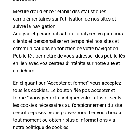
La Poste
Mesure d’audience
: établir des statistiques
en ligne
complémentaires sur l’utilisation de nos sites et
suivre la navigation.
Ouvert 24h/24
Analyse et personnalisation
: analyser les parcours
clients et personnaliser en temps réel nos sites et
En savoir plus
communications en fonction de votre navigation.
Publicité
: permettre de vous adresser des publicités
en lien avec vos centres d’intérêts sur notre site et
Recherchez un autre point de contact
en dehors.
En cliquant sur "Accepter et fermer" vous acceptez
tous les cookies. Le bouton "Ne pas accepter et
Localiser
Liste
Bouches-du-Rhône
ISTRES
fermer" vous permet d'indiquer votre refus et seuls
CONSIGNE PICKUP WELDOM ISTRES
les cookies nécessaires au fonctionnement du site
seront déposés. Vous pouvez modifier vos choix à
tout moment ou obtenir plus d'informations via
notre politique de cookies
.
Plan du site