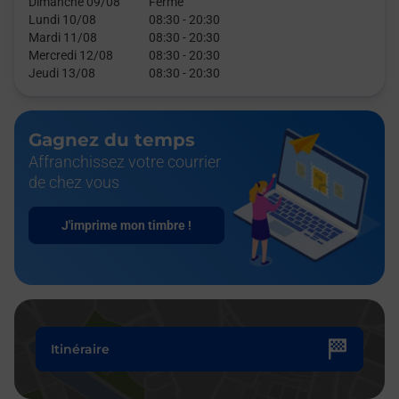
Dimanche 09/08
Fermé
Lundi 10/08
08:30
-
20:30
Mardi 11/08
08:30
-
20:30
Mercredi 12/08
08:30
-
20:30
Jeudi 13/08
08:30
-
20:30
Gagnez du temps
Affranchissez votre courrier
de chez vous
J'imprime mon timbre !
Itinéraire