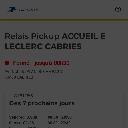
Le lien s'ouvre dans un nouvel onglet
Allez au contenu
Day of the Week
Get directions to Relais Pickup at AVENUE DU PLAN DE CAMP
Hours
Relais Pickup
ACCUEIL E
LECLERC CABRIES
Fermé
-
jusqu'à
08h30
AVENUE DU PLAN DE CAMPAGNE
13480
CABRIES
Horaires
Des 7 prochains jours
Vendredi 07/08
08:30
-
20:30
Samedi 08/08
08:30
-
20:30