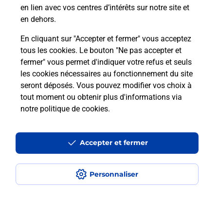
en lien avec vos centres d’intérêts sur notre site et
Recherchez un autre point de contact
en dehors.
En cliquant sur "Accepter et fermer" vous acceptez
tous les cookies. Le bouton "Ne pas accepter et
Localiser
Liste
Bouches-du-Rhône
CABRIES
fermer" vous permet d'indiquer votre refus et seuls
ACCUEIL E LECLERC CABRIES
les cookies nécessaires au fonctionnement du site
seront déposés. Vous pouvez modifier vos choix à
tout moment ou obtenir plus d'informations via
notre politique de cookies
.
Plan du site
Accessibilité : partiellement conforme
Accepter et fermer
Conditions contractuelles
Personnaliser
Mentions légales
Données personnelles et cookies