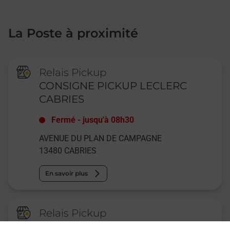
La Poste à proximité
Relais Pickup
CONSIGNE PICKUP LECLERC
CABRIES
Fermé
-
jusqu'à
08h30
AVENUE DU PLAN DE CAMPAGNE
13480
CABRIES
En savoir plus
Relais Pickup
LITERIE N 1