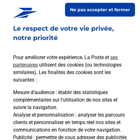
Ne pas accepter et fermer
Fermé
-
jusqu'à
09h30
75 RUE RENE SQUADRONI
Le respect de votre vie privée,
PLAN DE CAMPAGNE
13480
CABRIES
notre priorité
En savoir plus
Pour améliorer votre expérience, La Poste et
ses
partenaires
utilisent des cookies (ou technologies
Malin !
similaires). Les finalités des cookies sont les
suivantes :
La Poste
Mesure d’audience
: établir des statistiques
en ligne
complémentaires sur l’utilisation de nos sites et
suivre la navigation.
Ouvert 24h/24
Analyse et personnalisation
: analyser les parcours
clients et personnaliser en temps réel nos sites et
En savoir plus
communications en fonction de votre navigation.
Publicité
: permettre de vous adresser des publicités