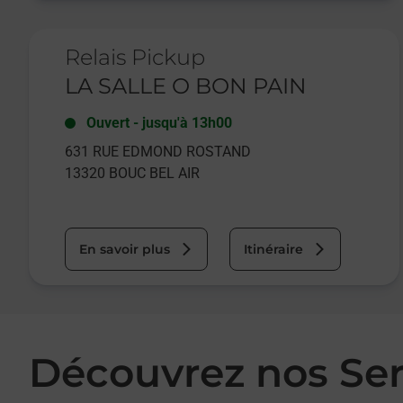
Le lien s'ouvre dans un nouvel onglet
Relais Pickup
LA SALLE O BON PAIN
Ouvert
-
jusqu'à
13h00
631 RUE EDMOND ROSTAND
13320
BOUC BEL AIR
En savoir plus
Itinéraire
Découvrez nos Se