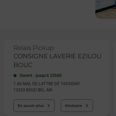
Le lien s'ouvre dans un nouvel onglet
L
Relais Pickup
CONSIGNE LAVERIE EZILOU
BOUC
Ouvert
-
jusqu'à
22h00
1 AV MAL DE LATTRE DE TASSIGNY
13320
BOUC BEL AIR
En savoir plus
Itinéraire