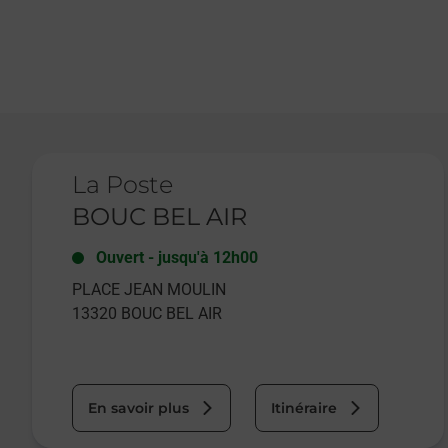
Le lien s'ouvre dans un nouvel onglet
La Poste
BOUC BEL AIR
Ouvert
-
jusqu'à
12h00
PLACE JEAN MOULIN
13320
BOUC BEL AIR
En savoir plus
Itinéraire