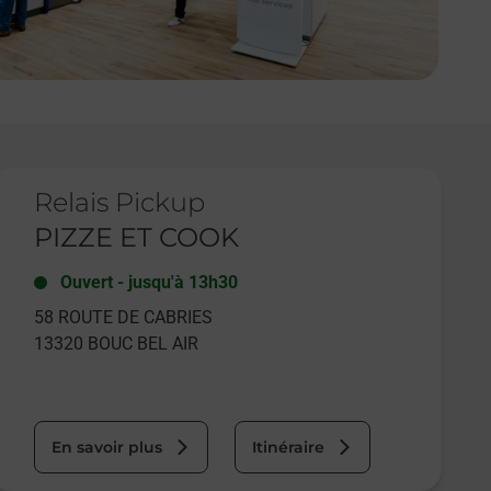
e lien s'ouvre dans un nouvel onglet
Relais Pickup
PIZZE ET COOK
Ouvert
-
jusqu'à
13h30
58 ROUTE DE CABRIES
13320
BOUC BEL AIR
En savoir plus
Itinéraire