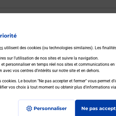
ectement depuis un bureau de Poste ?
riorité
vraison ?
es
utilisent des cookies (ou technologies similaires). Les finalité
es sur l’utilisation de nos sites et suivre la navigation.
sécurité au quotidien ?
s et personnaliser en temps réel nos sites et communications en 
n avec vos centres d’intérêts sur notre site et en dehors.
 Poste et sous quelles conditions ?
s cookies. Le bouton "Ne pas accepter et fermer" vous permet d'i
fier vos choix à tout moment ou obtenir plus d'informations vi
Personnaliser
Ne pas accept