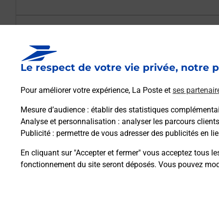
Est-il possible d’acheter un emballage dir
Le respect de votre vie privée, notre p
Comment demander une modification de li
Pour améliorer votre expérience, La Poste et
ses partenair
Mesure d’audience
: établir des statistiques complémentair
Comment La Poste participe-t-elle à votre 
Analyse et personnalisation
: analyser les parcours client
Publicité
: permettre de vous adresser des publicités en lie
Puis-je passer mon code de la route avec La
En cliquant sur "Accepter et fermer" vous acceptez tous le
fonctionnement du site seront déposés. Vous pouvez modi