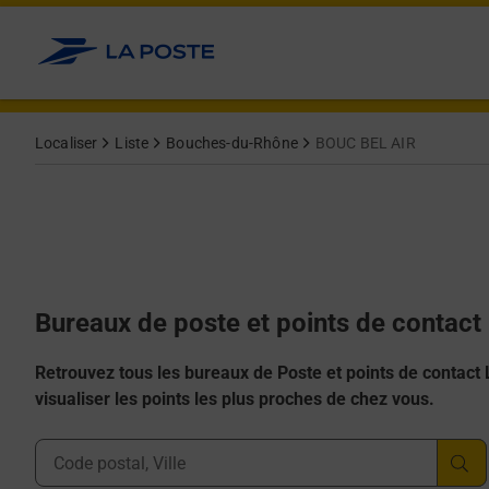
Allez au contenu
Afficher ou masquer la réponse
Afficher ou masquer la réponse
Afficher ou masquer la réponse
Afficher ou masquer la réponse
Afficher ou masquer la réponse
Localiser
Liste
Bouches-du-Rhône
BOUC BEL AIR
Bureaux de poste et points de contac
Retrouvez tous les bureaux de Poste et points de contact La
visualiser les points les plus proches de chez vous.
Ville, Département, Code Postal