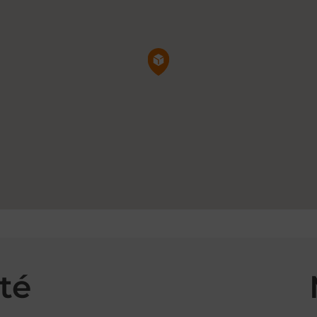
Pin de la carte
té