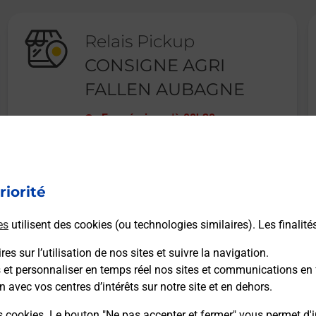
Relais Pickup
CONSIGNE AGRI
FALLEN AUBAGNE
Fermé
-
jusqu'à
08h30
CHEMIN DE L AVELANEDE
13400
AUBAGNE
riorité
En savoir plus
es
utilisent des cookies (ou technologies similaires). Les finalité
es sur l’utilisation de nos sites et suivre la navigation.
s et personnaliser en temps réel nos sites et communications en 
n avec vos centres d’intérêts sur notre site et en dehors.
Recherchez un autre point de contact
s cookies. Le bouton "Ne pas accepter et fermer" vous permet d'i