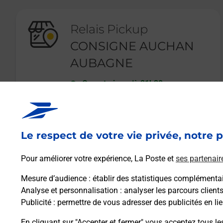
Relais Pickup
CONSIGNE AUCHAN
AUBAGNE
Ouvert
-
jusqu'à
21h30
ROUTE DE GEMENOS
13400
AUBAGNE
Le respect de votre vie privée, notre p
En savoir plus
Pour améliorer votre expérience, La Poste et
ses partenair
Mesure d’audience
: établir des statistiques complémentair
Analyse et personnalisation
: analyser les parcours client
Publicité
: permettre de vous adresser des publicités en lie
En cliquant sur "Accepter et fermer" vous acceptez tous le