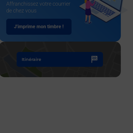
Affranchissez votre courrier
de chez vous
J'imprime mon timbre !
Itinéraire