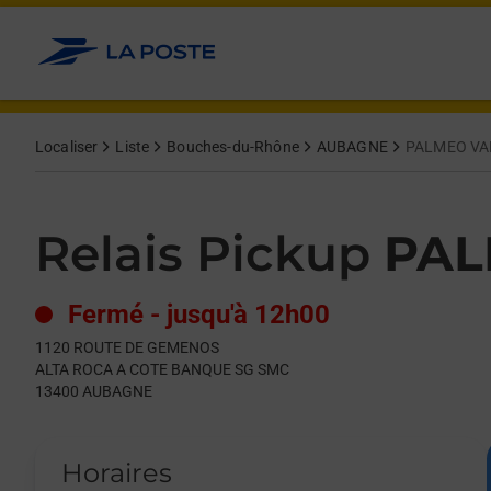
Le lien s'ouvre dans un nouvel onglet
Allez au contenu
Day of the Week
Get directions to Relais Pickup at 1120 ROUTE DE GEMENOS 
Hours
Localiser
Liste
Bouches-du-Rhône
AUBAGNE
PALMEO VA
Relais Pickup
PAL
Fermé
-
jusqu'à
12h00
1120 ROUTE DE GEMENOS
ALTA ROCA A COTE BANQUE SG SMC
13400
AUBAGNE
Horaires