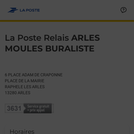
Le lien s'ouvre dans un nouvel onglet
Allez au contenu
Day of the Week
Get directions to La Poste Relais at 6 PLACE ADAM DE CRAPO
Hours
La Poste Relais
ARLES
MOULES BURALISTE
6 PLACE ADAM DE CRAPONNE
PLACE DE LA MAIRIE
RAPHELE LES ARLES
13280
ARLES
Horaires