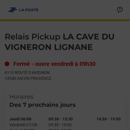
Le lien s'ouvre dans un nouvel onglet
Allez au contenu
Day of the Week
Get directions to Relais Pickup at 6110 ROUTE D AVIGNON AI
Hours
Relais Pickup
LA CAVE DU
VIGNERON LIGNANE
Fermé
-
ouvre vendredi à
09h30
6110 ROUTE D AVIGNON
13540
AIX EN PROVENCE
Horaires
Des 7 prochains jours
Jeudi 06/08
09:30
-
13:30
14:30
-
19:00
Vendredi 07/08
09:30
-
19:00