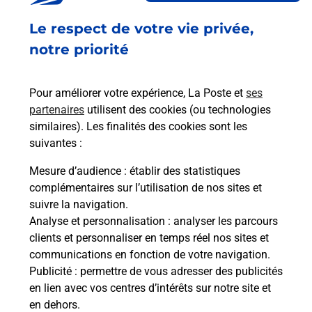
Fermé
-
ouvre vendredi à
14h00
Le respect de votre vie privée,
2 RUE SAINT ROCH
13510
EGUILLES
notre priorité
En savoir plus
Pour améliorer votre expérience, La Poste et
ses
partenaires
utilisent des cookies (ou technologies
Malin !
similaires). Les finalités des cookies sont les
suivantes :
La Poste
Mesure d’audience
: établir des statistiques
en ligne
complémentaires sur l’utilisation de nos sites et
suivre la navigation.
Ouvert 24h/24
Analyse et personnalisation
: analyser les parcours
clients et personnaliser en temps réel nos sites et
En savoir plus
communications en fonction de votre navigation.
Publicité
: permettre de vous adresser des publicités
en lien avec vos centres d’intérêts sur notre site et
Recherchez un autre point de contact
en dehors.