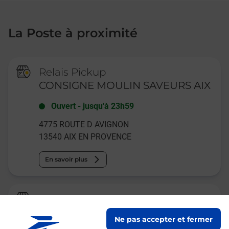
La Poste à proximité
Relais Pickup
CONSIGNE MOULIN SAVEURS AIX
Ouvert
-
jusqu'à
23h59
4775 ROUTE D AVIGNON
13540
AIX EN PROVENCE
En savoir plus
La Poste
EGUILLES
Ne pas accepter et fermer