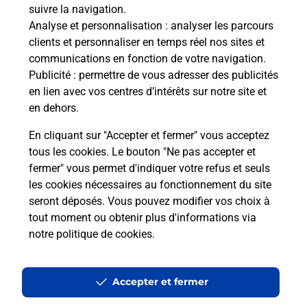
suivre la navigation.
Besoin d’un système de téléassistance à l’intérieur
Analyse et personnalisation
: analyser les parcours
et/ou à l’extérieur de votre domicile ? Découvrez
clients et personnaliser en temps réel nos sites et
les offres téléalarme dans votre bureau de Poste à
communications en fonction de votre navigation.
AIX EN PROVENCE VAL SAINT ANDRE.
Publicité
: permettre de vous adresser des publicités
en lien avec vos centres d’intérêts sur notre site et
En savoir plus
en dehors.
En cliquant sur "Accepter et fermer" vous acceptez
tous les cookies. Le bouton "Ne pas accepter et
Localiser
Liste
Bouches-du-Rhône
AIX EN PROVENCE
fermer" vous permet d'indiquer votre refus et seuls
AIX EN PROVENCE VAL SAINT ANDRE
les cookies nécessaires au fonctionnement du site
seront déposés. Vous pouvez modifier vos choix à
tout moment ou obtenir plus d'informations via
notre politique de cookies
.
Plan du site
Accessibilité : partiellement conforme
Accepter et fermer