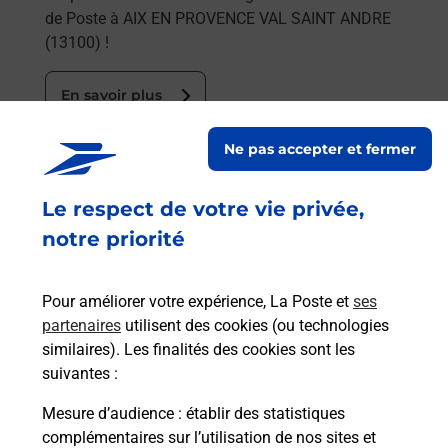
de Poste à AIX EN PROVENCE VAL SAINT ANDRE
(13100) !
En savoir plus
En savoir plus
Ne pas accepter et fermer
Envoyer un colis
Le respect de votre vie privée,
Vous souhaitez envoyer un colis depuis : AIX EN
PROVENCE VAL SAINT ANDRE (13100) ?
notre priorité
Découvrez toutes les solutions proposées par La
Poste.
Pour améliorer votre expérience, La Poste et
ses
partenaires
utilisent des cookies (ou technologies
En savoir plus
similaires). Les finalités des cookies sont les
En savoir plus
suivantes :
Mesure d’audience
: établir des statistiques
Souscrire à la téléassistance
complémentaires sur l’utilisation de nos sites et