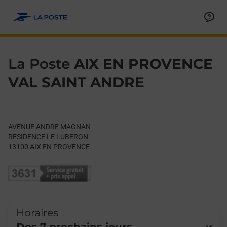
Le lien s'ouvre dans un nouvel onglet
Allez au contenu
Day of the Week
Get directions to La Poste at AVENUE ANDRE MAGNAN AIX EN
Hours
La Poste
AIX EN PROVENCE
VAL SAINT ANDRE
AVENUE ANDRE MAGNAN
RESIDENCE LE LUBERON
13100
AIX EN PROVENCE
Horaires