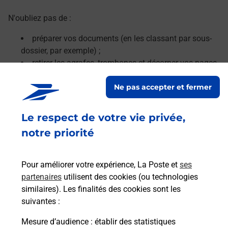
N'oubliez pas de :
préparer vos documents (en les classant par sous-
dossier, par exemple) ;
retirer les agrafes, trombones et décorner vos pages.
Ne pas accepter et fermer
Le lien s'ouvre dans un nouvel onglet
En savoir plus
Le respect de votre vie privée,
notre priorité
Services
Pour améliorer votre expérience, La Poste et
ses
En savoir plus
En sa
partenaires
utilisent des cookies (ou technologies
similaires). Les finalités des cookies sont les
suivantes :
 Aix
Ache
dent
sui
osée
Mesure d’audience
: établir des statistiques
Vous