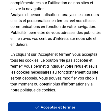
complémentaires sur l’utilisation de nos sites et
de c
suivre la navigation.
télé
Analyse et personnalisation
: analyser les parcours
Post
clients et personnaliser en temps réel nos sites et
(130
communications en fonction de votre navigation.
Publicité
: permettre de vous adresser des publicités
Envoyer un colis
En
en lien avec vos centres d’intérêts sur notre site et
Vous souhaitez envoyer un colis depuis : AIX EN
en dehors.
PROVENCE JAS DE BOUFFAN (13090) ?
En cliquant sur "Accepter et fermer" vous acceptez
Découvrez toutes les solutions proposées par La
tous les cookies. Le bouton "Ne pas accepter et
Poste.
fermer" vous permet d'indiquer votre refus et seuls
les cookies nécessaires au fonctionnement du site
En savoir plus
seront déposés. Vous pouvez modifier vos choix à
tout moment ou obtenir plus d'informations via
notre politique de cookies
.
Questions fréquemment posées
Accepter et fermer