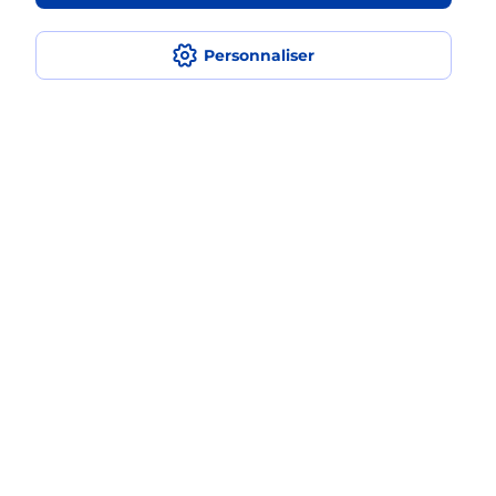
Quel est le prix d’une photocopie ?
Personnaliser
Où faire des photocopies à proximité
?
Comment faire des photocopies ?
Localiser
Liste
Bouches-du-Rhône
AIX EN PROVENCE
AIX EN PROVENCE JAS DE BOUFFAN
Photocopier
Plan du site
Accessibilité : partiellement conforme