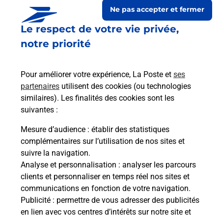
Ne pas accepter et fermer
Le respect de votre vie privée,
notre priorité
Pour améliorer votre expérience, La Poste et
ses
partenaires
utilisent des cookies (ou technologies
similaires). Les finalités des cookies sont les
suivantes :
Le lien s'ouvre dans un nouvel onglet
Boîte aux lettres La Poste
Mesure d’audience
: établir des statistiques
complémentaires sur l’utilisation de nos sites et
Prochaine collecte du courrier
samedi
à
09h00
suivre la navigation.
Le Village
Analyse et personnalisation
: analyser les parcours
09110
Tignac
clients et personnaliser en temps réel nos sites et
communications en fonction de votre navigation.
Itinéraire
Publicité
: permettre de vous adresser des publicités
en lien avec vos centres d’intérêts sur notre site et