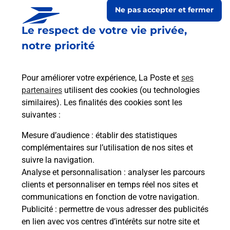
Ne pas accepter et fermer
Le respect de votre vie privée,
notre priorité
Pour améliorer votre expérience, La Poste et
ses
partenaires
utilisent des cookies (ou technologies
similaires). Les finalités des cookies sont les
suivantes :
Le lien s'ouvre dans un nouvel onglet
Boîte aux lettres La Poste
Mesure d’audience
: établir des statistiques
complémentaires sur l’utilisation de nos sites et
Prochaine collecte du courrier
samedi
à
09h00
suivre la navigation.
Mairie Le Chateau
Analyse et personnalisation
: analyser les parcours
09130
Lanoux
clients et personnaliser en temps réel nos sites et
communications en fonction de votre navigation.
Itinéraire
Publicité
: permettre de vous adresser des publicités
en lien avec vos centres d’intérêts sur notre site et