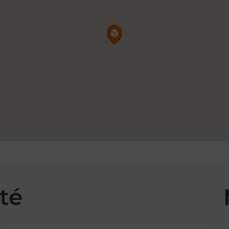
Pin de la carte
té