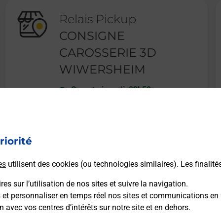
Relais Pickup
CONSIGNE
CAROSSERIE 3D
WIWERSHEIM
Ouvert
-
jusqu'à
23h59
9 ALLEE DE L ECONOMIE
67370
WIWERSHEIM
riorité
En savoir plus
es
utilisent des cookies (ou technologies similaires). Les finalité
es sur l’utilisation de nos sites et suivre la navigation.
s et personnaliser en temps réel nos sites et communications en 
n avec vos centres d’intérêts sur notre site et en dehors.
Recherchez un autre point de contact