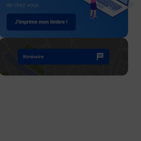
de chez vous
J'imprime mon timbre !
Itinéraire