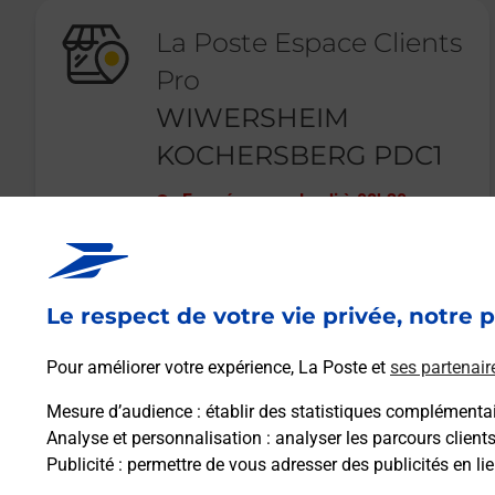
La Poste Espace Clients
Pro
WIWERSHEIM
KOCHERSBERG PDC1
Fermé
-
ouvre lundi à
08h30
6 ALLEE DE L ECONOMIE
67370
WIWERSHEIM
Le respect de votre vie privée, notre p
En savoir plus
Pour améliorer votre expérience, La Poste et
ses partenair
Mesure d’audience
: établir des statistiques complémentair
Analyse et personnalisation
: analyser les parcours client
Publicité
: permettre de vous adresser des publicités en lie