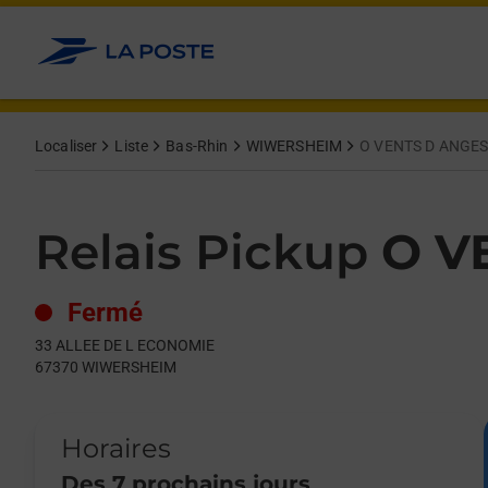
Le lien s'ouvre dans un nouvel onglet
Allez au contenu
Day of the Week
Get directions to Relais Pickup at 33 ALLEE DE L ECONOMIE 
Hours
Localiser
Liste
Bas-Rhin
WIWERSHEIM
O VENTS D ANGE
Relais Pickup
O V
Fermé
33 ALLEE DE L ECONOMIE
67370
WIWERSHEIM
Horaires
Des 7 prochains jours