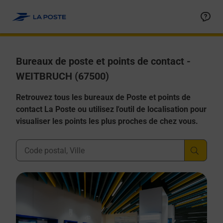
Allez au contenu
Afficher ou masquer la réponse
Afficher ou masquer la réponse
Afficher ou masquer la réponse
Afficher ou masquer la réponse
Afficher ou masquer la réponse
Bureaux de poste et points de contact -
WEITBRUCH (67500)
Retrouvez tous les bureaux de Poste et points de
contact La Poste ou utilisez l'outil de localisation pour
visualiser les points les plus proches de chez vous.
Ville, Département, Code Postal