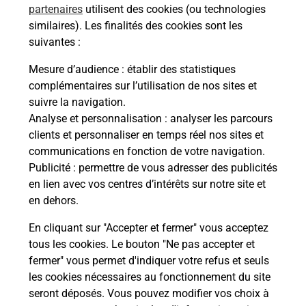
partenaires
utilisent des cookies (ou technologies
Comment demander une
similaires). Les finalités des cookies sont les
modification de livraison ?
suivantes :
Mesure d’audience
: établir des statistiques
complémentaires sur l’utilisation de nos sites et
Comment La Poste participe-t-elle
suivre la navigation.
à votre sécurité au quotidien ?
Analyse et personnalisation
: analyser les parcours
clients et personnaliser en temps réel nos sites et
communications en fonction de votre navigation.
Puis-je passer mon code de la route
Publicité
: permettre de vous adresser des publicités
avec La Poste et sous quelles
en lien avec vos centres d’intérêts sur notre site et
conditions ?
en dehors.
En cliquant sur "Accepter et fermer" vous acceptez
tous les cookies. Le bouton "Ne pas accepter et
fermer" vous permet d'indiquer votre refus et seuls
Localiser
Liste
Bas-Rhin
WEITBRUCH
les cookies nécessaires au fonctionnement du site
seront déposés. Vous pouvez modifier vos choix à