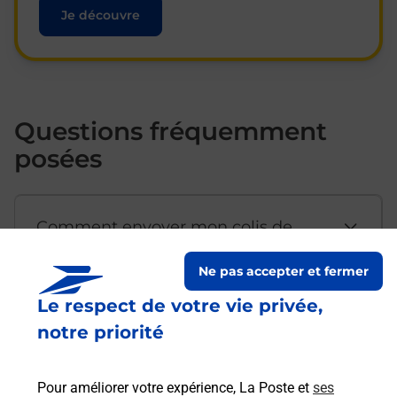
Je découvre
Questions fréquemment
posées
Comment envoyer mon colis de
chez moi ?
Ne pas accepter et fermer
Le respect de votre vie privée,
Est-il possible d’acheter un
notre priorité
emballage directement depuis un
bureau de Poste ?
Pour améliorer votre expérience, La Poste et
ses