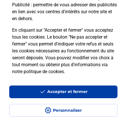
Publicité
: permettre de vous adresser des publicités
Comment est installée la
en lien avec vos centres d’intérêts sur notre site et
téléassistance classique ?
en dehors.
En cliquant sur "Accepter et fermer" vous acceptez
tous les cookies. Le bouton "Ne pas accepter et
Localiser
Liste
Liste - téléassistance
fermer" vous permet d'indiquer votre refus et seuls
Bas-Rhin - téléassistance
Wasselonne - téléassistance
les cookies nécessaires au fonctionnement du site
seront déposés. Vous pouvez modifier vos choix à
tout moment ou obtenir plus d'informations via
notre politique de cookies
.
Plan du site
Accessibilité : partiellement conforme
Accepter et fermer
Conditions contractuelles
Personnaliser
Mentions légales