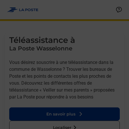
Allez au contenu
Afficher ou masquer la réponse
Afficher ou masquer la réponse
Afficher ou masquer la réponse
Téléassistance à
La Poste Wasselonne
Vous désirez souscrire à une téléassistance dans la
commune de Wasselonne ? Trouver les bureaux de
Poste et les points de contacts les plus proches de
vous. Découvrez les différentes offres de
téléassistance « Veiller sur mes parents » proposées
par La Poste pour répondre à vos besoins
En savoir plus
Localiser