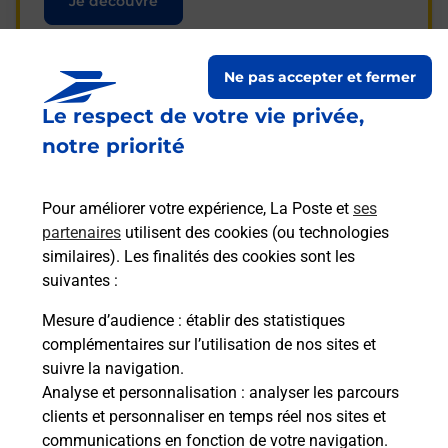
Je découvre
Ne pas accepter et fermer
Le respect de votre vie privée,
Questions fréquemment
notre priorité
posées
Pour améliorer votre expérience, La Poste et
ses
partenaires
utilisent des cookies (ou technologies
La téléassistance classique avec
similaires). Les finalités des cookies sont les
médaillon d’alarme qu’est ce que
suivantes :
c’est ?
Mesure d’audience
: établir des statistiques
complémentaires sur l’utilisation de nos sites et
Comment fonctionne la
suivre la navigation.
téléassistance classique ?
Analyse et personnalisation
: analyser les parcours
clients et personnaliser en temps réel nos sites et
communications en fonction de votre navigation.