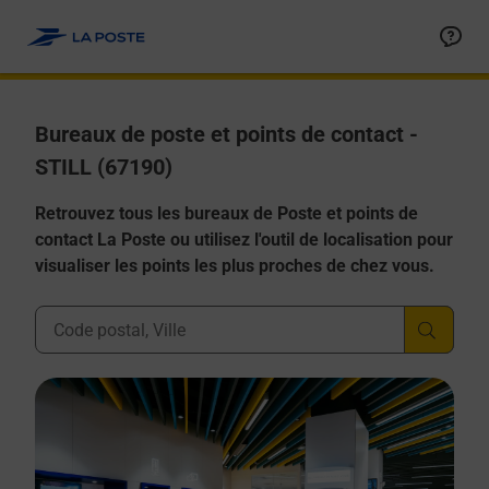
Allez au contenu
Afficher ou masquer la réponse
Afficher ou masquer la réponse
Afficher ou masquer la réponse
Afficher ou masquer la réponse
Afficher ou masquer la réponse
Bureaux de poste et points de contact -
STILL (67190)
Retrouvez tous les bureaux de Poste et points de
contact La Poste ou utilisez l'outil de localisation pour
visualiser les points les plus proches de chez vous.
Ville, Département, Code Postal