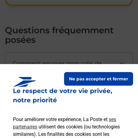
Questions fréquemment
posées
Comment envoyer mon colis de
chez moi ?
Ne pas accepter et fermer
Le respect de votre vie privée,
Est-il possible d’acheter un
notre priorité
emballage directement depuis un
bureau de Poste ?
Pour améliorer votre expérience, La Poste et
ses
partenaires
utilisent des cookies (ou technologies
Comment demander une
similaires). Les finalités des cookies sont les