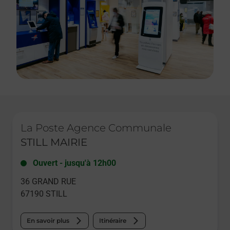
Le lien s'ouvre dans un nouvel onglet
La Poste Agence Communale
STILL MAIRIE
Ouvert
-
jusqu'à
12h00
36 GRAND RUE
67190
STILL
En savoir plus
Itinéraire