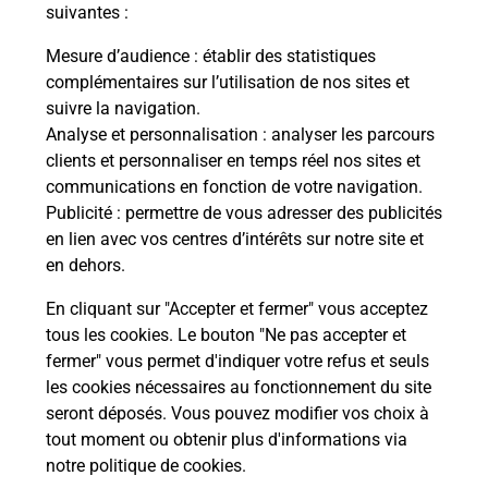
modification de livraison ?
suivantes :
Mesure d’audience
: établir des statistiques
complémentaires sur l’utilisation de nos sites et
Comment La Poste participe-t-elle
suivre la navigation.
à votre sécurité au quotidien ?
Analyse et personnalisation
: analyser les parcours
clients et personnaliser en temps réel nos sites et
communications en fonction de votre navigation.
Puis-je passer mon code de la route
Publicité
: permettre de vous adresser des publicités
avec La Poste et sous quelles
en lien avec vos centres d’intérêts sur notre site et
conditions ?
en dehors.
En cliquant sur "Accepter et fermer" vous acceptez
tous les cookies. Le bouton "Ne pas accepter et
fermer" vous permet d'indiquer votre refus et seuls
Localiser
Liste
Bas-Rhin
STILL
les cookies nécessaires au fonctionnement du site
seront déposés. Vous pouvez modifier vos choix à
tout moment ou obtenir plus d'informations via
notre politique de cookies
.