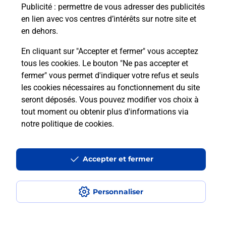
Puis-je passer mon code de la route
Publicité
: permettre de vous adresser des publicités
avec La Poste et sous quelles
en lien avec vos centres d’intérêts sur notre site et
conditions ?
en dehors.
En cliquant sur "Accepter et fermer" vous acceptez
tous les cookies. Le bouton "Ne pas accepter et
fermer" vous permet d'indiquer votre refus et seuls
Localiser
Liste
Bas-Rhin
SOULTZ SOUS FORETS
les cookies nécessaires au fonctionnement du site
seront déposés. Vous pouvez modifier vos choix à
tout moment ou obtenir plus d'informations via
notre politique de cookies
.
Plan du site
Accessibilité : partiellement conforme
Accepter et fermer
Conditions contractuelles
Personnaliser
Mentions légales