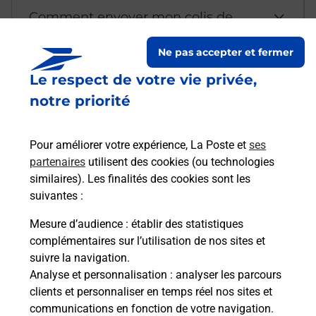
Comment envoyer mon colis de
chez moi ?
Ne pas accepter et fermer
Le respect de votre vie privée,
Est-il possible d’acheter un
notre priorité
emballage directement depuis un
bureau de Poste ?
Pour améliorer votre expérience, La Poste et
ses
partenaires
utilisent des cookies (ou technologies
Comment demander une
similaires). Les finalités des cookies sont les
modification de livraison ?
suivantes :
Mesure d’audience
: établir des statistiques
complémentaires sur l’utilisation de nos sites et
Comment La Poste participe-t-elle
suivre la navigation.
à votre sécurité au quotidien ?
Analyse et personnalisation
: analyser les parcours
clients et personnaliser en temps réel nos sites et
communications en fonction de votre navigation.