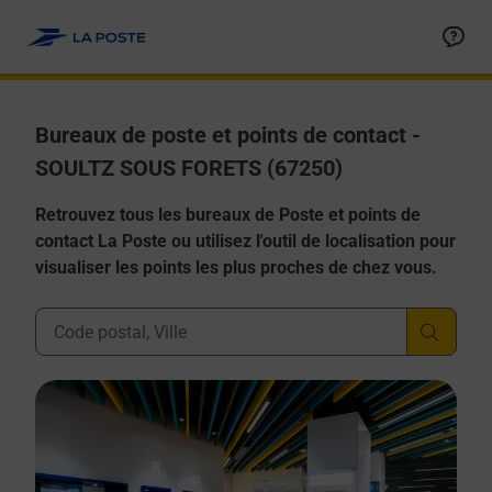
Allez au contenu
Afficher ou masquer la réponse
Afficher ou masquer la réponse
Afficher ou masquer la réponse
Afficher ou masquer la réponse
Afficher ou masquer la réponse
Bureaux de poste et points de contact -
SOULTZ SOUS FORETS (67250)
Retrouvez tous les bureaux de Poste et points de
contact La Poste ou utilisez l'outil de localisation pour
visualiser les points les plus proches de chez vous.
Ville, Département, Code Postal