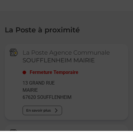
La Poste à proximité
La Poste Agence Communale
SOUFFLENHEIM MAIRIE
Fermeture Temporaire
13 GRAND RUE
MAIRIE
67620
SOUFFLENHEIM
En savoir plus