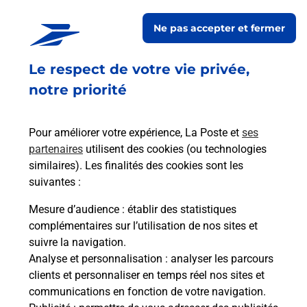
La Poste
SESSENHEIM
Ne pas accepter et fermer
Fermé
-
jusqu'à
09h00
Le respect de votre vie privée,
3 PLACE DE LA MAIRIE
67770
SESSENHEIM
notre priorité
En savoir plus
Pour améliorer votre expérience, La Poste et
ses
partenaires
utilisent des cookies (ou technologies
Malin !
similaires). Les finalités des cookies sont les
suivantes :
La Poste
Mesure d’audience
: établir des statistiques
en ligne
complémentaires sur l’utilisation de nos sites et
suivre la navigation.
Ouvert 24h/24
Analyse et personnalisation
: analyser les parcours
clients et personnaliser en temps réel nos sites et
En savoir plus
communications en fonction de votre navigation.