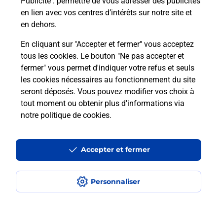
Publicité
: permettre de vous adresser des publicités
en lien avec vos centres d’intérêts sur notre site et
Recherchez un autre point de contact
en dehors.
En cliquant sur "Accepter et fermer" vous acceptez
tous les cookies. Le bouton "Ne pas accepter et
Localiser
Liste
Bas-Rhin
SOUFFLENHEIM
fermer" vous permet d'indiquer votre refus et seuls
POINT PRESSE E LECLERC SOUFFLENHEIM
les cookies nécessaires au fonctionnement du site
seront déposés. Vous pouvez modifier vos choix à
tout moment ou obtenir plus d'informations via
notre politique de cookies
.
Plan du site
Accessibilité : partiellement conforme
Accepter et fermer
Conditions contractuelles
Personnaliser
Mentions légales
Données personnelles et cookies