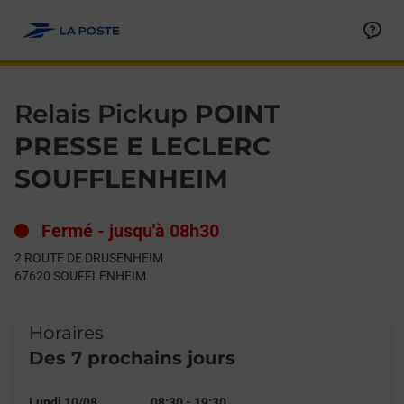
Le lien s'ouvre dans un nouvel onglet
Allez au contenu
Day of the Week
Get directions to Relais Pickup at 2 ROUTE DE DRUSENHEIM 
Hours
Relais Pickup
POINT
PRESSE E LECLERC
SOUFFLENHEIM
Fermé
-
jusqu'à
08h30
2 ROUTE DE DRUSENHEIM
67620
SOUFFLENHEIM
Horaires
Des 7 prochains jours
Lundi 10/08
08:30
-
19:30