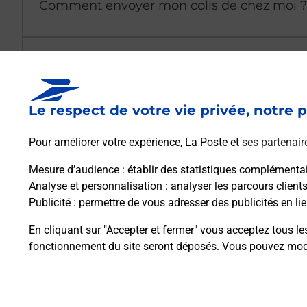
Comment envoyer mon colis de chez moi ?
Est-il possible d’acheter un emballage dir
Le respect de votre vie privée, notre p
Comment demander une modification de li
Pour améliorer votre expérience, La Poste et
ses partenair
Mesure d’audience
: établir des statistiques complémentair
Comment La Poste participe-t-elle à votre 
Analyse et personnalisation
: analyser les parcours client
Publicité
: permettre de vous adresser des publicités en lie
Puis-je passer mon code de la route avec La
En cliquant sur "Accepter et fermer" vous acceptez tous le
fonctionnement du site seront déposés. Vous pouvez modi