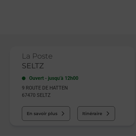
Le lien s'ouvre dans un nouvel onglet
La Poste
SELTZ
Ouvert
-
jusqu'à
12h00
9 ROUTE DE HATTEN
67470
SELTZ
En savoir plus
Itinéraire