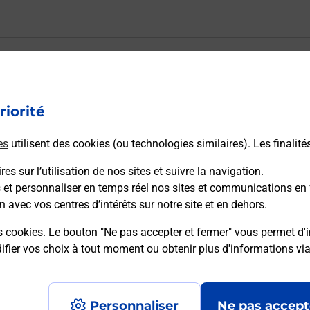
ectement depuis un bureau de Poste ?
riorité
vraison ?
es
utilisent des cookies (ou technologies similaires). Les finalité
es sur l’utilisation de nos sites et suivre la navigation.
sécurité au quotidien ?
s et personnaliser en temps réel nos sites et communications en 
n avec vos centres d’intérêts sur notre site et en dehors.
 Poste et sous quelles conditions ?
s cookies. Le bouton "Ne pas accepter et fermer" vous permet d'i
fier vos choix à tout moment ou obtenir plus d'informations vi
Personnaliser
Ne pas accept