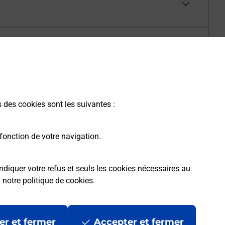
s des cookies sont les suivantes :
fonction de votre navigation.
ndiquer votre refus et seuls les cookies nécessaires au
a
notre politique de cookies
.
er et fermer
Accepter et fermer