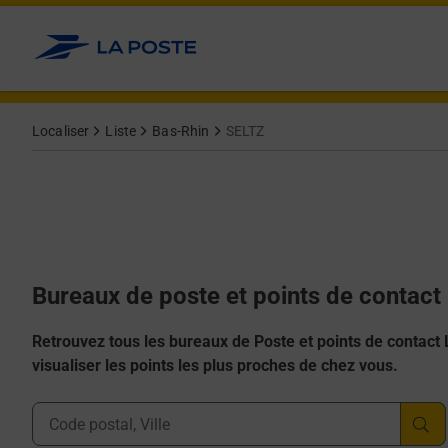
Allez au contenu
Afficher ou masquer la réponse
Afficher ou masquer la réponse
Afficher ou masquer la réponse
Afficher ou masquer la réponse
Afficher ou masquer la réponse
Localiser
Liste
Bas-Rhin
SELTZ
Bureaux de poste et points de contact
Retrouvez tous les bureaux de Poste et points de contact La
visualiser les points les plus proches de chez vous.
Ville, Département, Code Postal