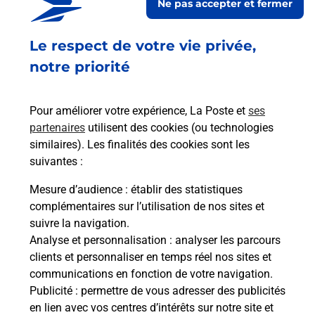
Ne pas accepter et fermer
Fermé
-
jusqu'à
09h00
Le respect de votre vie privée,
10 RUE DES EGLISES
67700
SAVERNE
notre priorité
En savoir plus
Pour améliorer votre expérience, La Poste et
ses
partenaires
utilisent des cookies (ou technologies
Malin !
similaires). Les finalités des cookies sont les
suivantes :
La Poste
Mesure d’audience
: établir des statistiques
en ligne
complémentaires sur l’utilisation de nos sites et
suivre la navigation.
Ouvert 24h/24
Analyse et personnalisation
: analyser les parcours
clients et personnaliser en temps réel nos sites et
En savoir plus
communications en fonction de votre navigation.
Publicité
: permettre de vous adresser des publicités
en lien avec vos centres d’intérêts sur notre site et