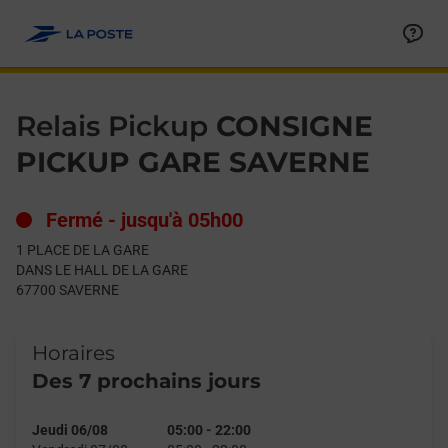
Le lien s'ouvre dans un nouvel onglet
Allez au contenu
Day of the Week
Get directions to Relais Pickup at 1 PLACE DE LA GARE SAVERN
Hours
Relais Pickup
CONSIGNE
PICKUP GARE SAVERNE
Fermé
-
jusqu'à
05h00
1 PLACE DE LA GARE
DANS LE HALL DE LA GARE
67700
SAVERNE
Horaires
Des 7 prochains jours
Jeudi 06/08
05:00
-
22:00