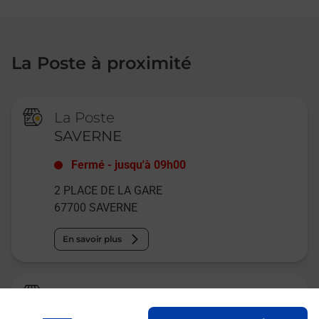
La Poste à proximité
La Poste
SAVERNE
Fermé
-
jusqu'à
09h00
2 PLACE DE LA GARE
67700
SAVERNE
En savoir plus
Relais Pickup
O TEMPS D ENVIES