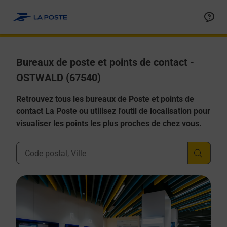
Allez au contenu
Afficher ou masquer la réponse
Afficher ou masquer la réponse
Afficher ou masquer la réponse
Afficher ou masquer la réponse
Afficher ou masquer la réponse
Bureaux de poste et points de contact -
OSTWALD (67540)
Retrouvez tous les bureaux de Poste et points de
contact La Poste ou utilisez l'outil de localisation pour
visualiser les points les plus proches de chez vous.
Ville, Département, Code Postal