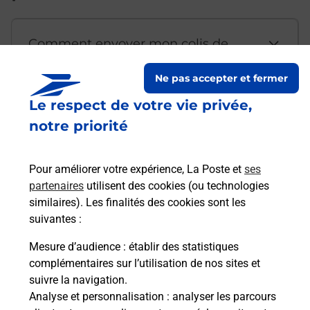
Comment envoyer mon colis de
chez moi ?
Ne pas accepter et fermer
Le respect de votre vie privée,
Est-il possible d’acheter un
notre priorité
emballage directement depuis un
bureau de Poste ?
Pour améliorer votre expérience, La Poste et
ses
partenaires
utilisent des cookies (ou technologies
Comment demander une
similaires). Les finalités des cookies sont les
modification de livraison ?
suivantes :
Mesure d’audience
: établir des statistiques
complémentaires sur l’utilisation de nos sites et
Comment La Poste participe-t-elle
suivre la navigation.
à votre sécurité au quotidien ?
Analyse et personnalisation
: analyser les parcours