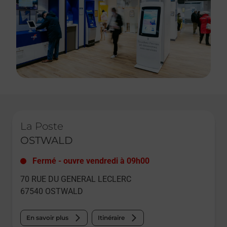
Le lien s'ouvre dans un nouvel onglet
La Poste
OSTWALD
Fermé
-
ouvre vendredi à
09h00
70 RUE DU GENERAL LECLERC
67540
OSTWALD
En savoir plus
Itinéraire