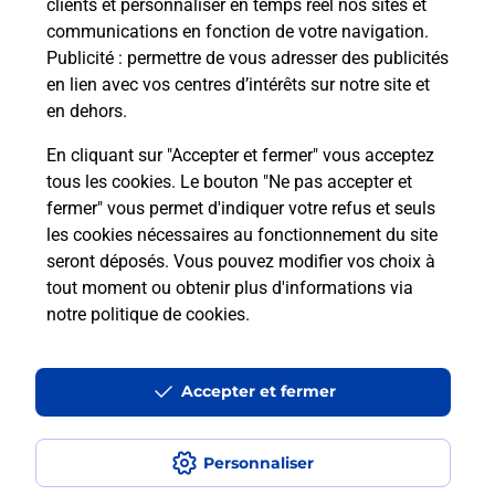
clients et personnaliser en temps réel nos sites et
communications en fonction de votre navigation.
Puis-je passer mon code de la route
Publicité
: permettre de vous adresser des publicités
avec La Poste et sous quelles
en lien avec vos centres d’intérêts sur notre site et
conditions ?
en dehors.
En cliquant sur "Accepter et fermer" vous acceptez
tous les cookies. Le bouton "Ne pas accepter et
fermer" vous permet d'indiquer votre refus et seuls
Localiser
Liste
Bas-Rhin
OSTWALD
les cookies nécessaires au fonctionnement du site
seront déposés. Vous pouvez modifier vos choix à
tout moment ou obtenir plus d'informations via
notre politique de cookies
.
Plan du site
Accessibilité : partiellement conforme
Accepter et fermer
Conditions contractuelles
Personnaliser
Mentions légales