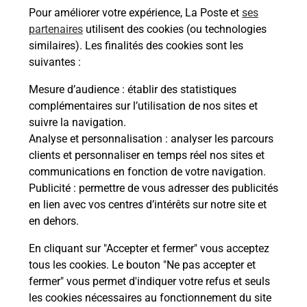
Pour améliorer votre expérience, La Poste et
ses
partenaires
utilisent des cookies (ou technologies
Malin !
similaires). Les finalités des cookies sont les
suivantes :
La Poste
Mesure d’audience
: établir des statistiques
en ligne
complémentaires sur l’utilisation de nos sites et
suivre la navigation.
Ouvert 24h/24
Analyse et personnalisation
: analyser les parcours
clients et personnaliser en temps réel nos sites et
En savoir plus
communications en fonction de votre navigation.
Publicité
: permettre de vous adresser des publicités
en lien avec vos centres d’intérêts sur notre site et
Recherchez un autre point de contact
en dehors.
En cliquant sur "Accepter et fermer" vous acceptez
tous les cookies. Le bouton "Ne pas accepter et
Localiser
Liste
Bas-Rhin
OFFENDORF
fermer" vous permet d'indiquer votre refus et seuls
CONSIGNE CARREFOUREXPRESS OFFENDORF
les cookies nécessaires au fonctionnement du site