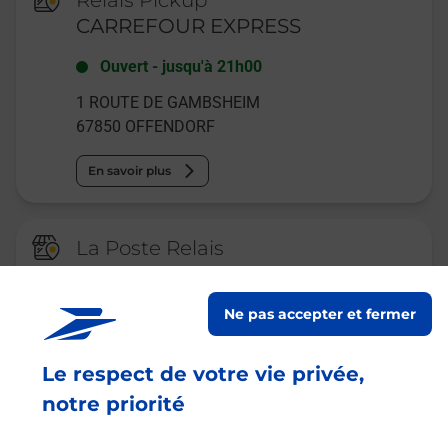
Relais Pickup
CARREFOUR EXPRESS
Ouvert
-
jusqu'à
21h00
1 ROUTE DE GAMBSHEIM
67850
OFFENDORF
En savoir plus
La Poste Relais
OFFENDORF CARREFOUR
EXPRESS
Ne pas accepter et fermer
Ouvert
-
jusqu'à
21h00
Le respect de votre vie privée,
1 ROUTE DE GAMBSHEIM
67850
OFFENDORF
notre priorité
En savoir plus