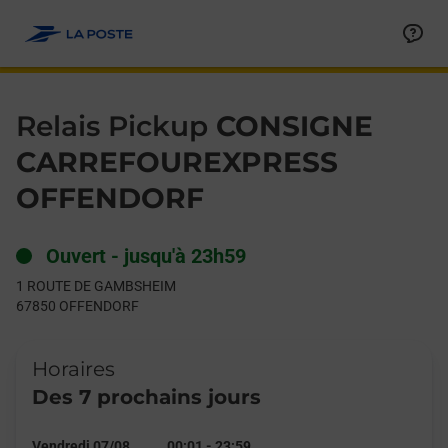
Le lien s'ouvre dans un nouvel onglet
Allez au contenu
Day of the Week
Get directions to Relais Pickup at 1 ROUTE DE GAMBSHEIM O
Hours
Relais Pickup
CONSIGNE
CARREFOUREXPRESS
OFFENDORF
Ouvert
-
jusqu'à
23h59
1 ROUTE DE GAMBSHEIM
67850
OFFENDORF
Horaires
Des 7 prochains jours
Vendredi 07/08
00:01
-
23:59