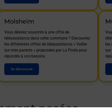
Molsheim
M
Vous désirez souscrire à une offre de
Vou
téléassistance dans cette commune ? Découvrez
tél
les différentes offres de téléassistance « Veiller
les 
sur mes parents » proposées par La Poste pour
sur
répondre à vos besoins
rép
Je découvre
mment posées