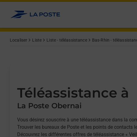
Allez au contenu
Afficher ou masquer la réponse
Afficher ou masquer la réponse
Afficher ou masquer la réponse
Localiser
Liste
Liste - téléassistance
Bas-Rhin - téléassistan
Téléassistance à
La Poste Obernai
Vous désirez souscrire à une téléassistance dans la c
Trouver les bureaux de Poste et les points de contacts l
Découvrez les différentes offres de téléassistance « Vei