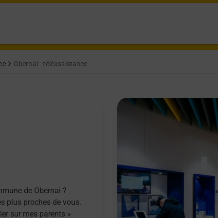
ce
Obernai - téléassistance
ommune de Obernai ?
es plus proches de vous.
ller sur mes parents »