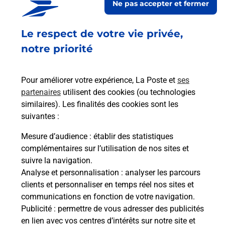
Ne pas accepter et fermer
Ouvert
-
jusqu'à
19h30
Le respect de votre vie privée,
20 AVENUE DE GAIL
67210
OBERNAI
notre priorité
En savoir plus
Pour améliorer votre expérience, La Poste et
ses
partenaires
utilisent des cookies (ou technologies
Malin !
similaires). Les finalités des cookies sont les
suivantes :
La Poste
Mesure d’audience
: établir des statistiques
en ligne
complémentaires sur l’utilisation de nos sites et
suivre la navigation.
Ouvert 24h/24
Analyse et personnalisation
: analyser les parcours
clients et personnaliser en temps réel nos sites et
En savoir plus
communications en fonction de votre navigation.
Publicité
: permettre de vous adresser des publicités
en lien avec vos centres d’intérêts sur notre site et