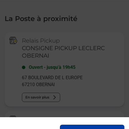
La Poste à proximité
Relais Pickup
CONSIGNE PICKUP LECLERC
OBERNAI
Ouvert
-
jusqu'à
19h45
67 BOULEVARD DE L EUROPE
67210
OBERNAI
En savoir plus
Relais Pickup
DONER ALIBABA