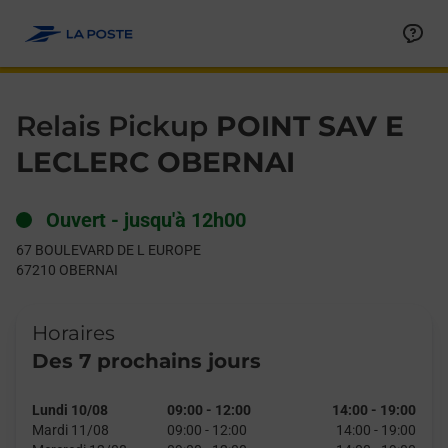
Le lien s'ouvre dans un nouvel onglet
Allez au contenu
Day of the Week
Get directions to Relais Pickup at 67 BOULEVARD DE L EUROP
Hours
Relais Pickup
POINT SAV E
LECLERC OBERNAI
Ouvert
-
jusqu'à
12h00
67 BOULEVARD DE L EUROPE
67210
OBERNAI
Horaires
Des 7 prochains jours
Lundi 10/08
09:00
-
12:00
14:00
-
19:00
Mardi 11/08
09:00
-
12:00
14:00
-
19:00