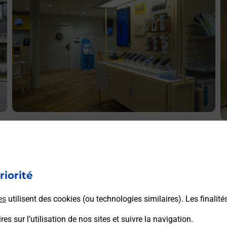
Acheter un iPhone neuf ou reconditionné
A
NN
Vous recherchez un smartphone pas cher proche de chez
V
vous ? Découvrez notre offre de téléphones iPhone Apple
v
dans vos bureaux de Poste à NIEDERBRONN LES BAINS
riorité
S
(67110) !
L
es
utilisent des cookies (ou technologies similaires). Les finalité
En savoir plus
es sur l’utilisation de nos sites et suivre la navigation.