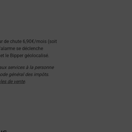
ur de chute 6,90€/mois (soit
l'alarme se déclenche
t le Bipper géolocalisé.
 aux services à la personne
 code général des impôts.
les de vente
.