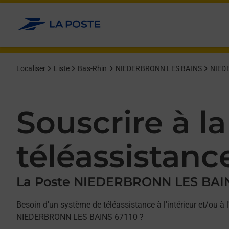
Allez au contenu
Afficher ou masquer la réponse
Afficher ou masquer la réponse
Afficher ou masquer la réponse
Localiser
Liste
Bas-Rhin
NIEDERBRONN LES BAINS
NIED
Souscrire à la
téléassistanc
La Poste NIEDERBRONN LES BAI
Besoin d'un système de téléassistance à l'intérieur et/ou à l
NIEDERBRONN LES BAINS 67110 ?