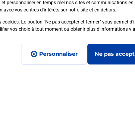
s et personnaliser en temps réel nos sites et communications en 
n avec vos centres d’intérêts sur notre site et en dehors.
s cookies. Le bouton "Ne pas accepter et fermer" vous permet d'i
mment posées
fier vos choix à tout moment ou obtenir plus d'informations vi
Personnaliser
Ne pas accept
médaillon d’alarme qu’est ce que c’est
tance classique ?
stance classique ?