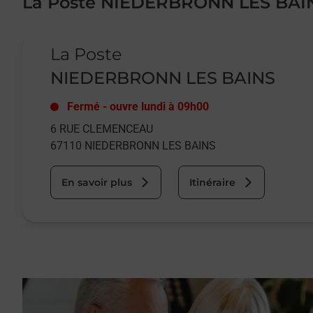
La Poste NIEDERBRONN LES BAI
Le lien s'ouvre dans un nouvel onglet
La Poste
NIEDERBRONN LES BAINS
Fermé
-
ouvre lundi à
09h00
6 RUE CLEMENCEAU
67110
NIEDERBRONN LES BAINS
En savoir plus
Itinéraire