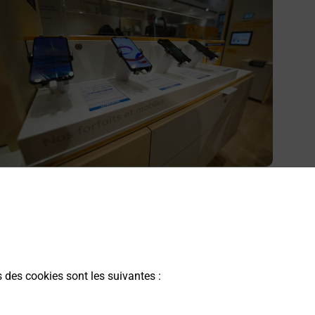
cheter un smartphone Samsung
ous recherchez un smartphone pas cher proche de chez
ous ? Découvrez notre offre de téléphones mobiles
amsung dans vos bureaux de Poste à NIEDERBRONN
ES BAINS (67110) !
s des cookies sont les suivantes :
En savoir plus