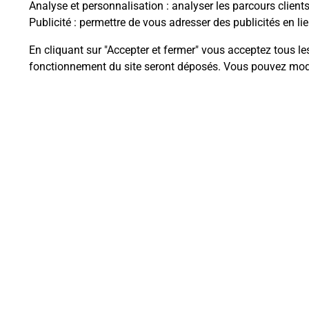
Analyse et personnalisation
: analyser les parcours client
Publicité
: permettre de vous adresser des publicités en lie
En cliquant sur "Accepter et fermer" vous acceptez tous le
Questions fréque
fonctionnement du site seront déposés. Vous pouvez modi
La téléassistance classique avec 
Comment fonctionne la téléassis
Comment est installée la téléassi