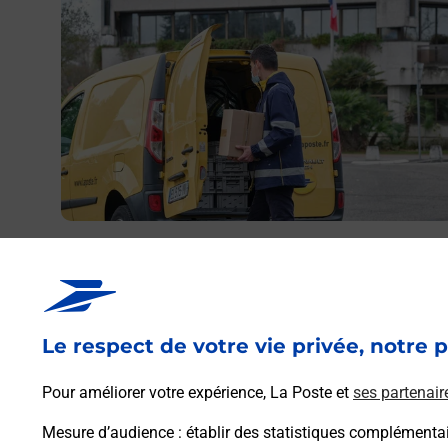
Envoyer un colis
Vous souhaitez envoyer un colis depuis : NIEDERBRO
LES BAINS (67110) ? Découvrez toutes les solutions
proposées par La Poste.
Le respect de votre vie privée, notre p
En savoir plus
Pour améliorer votre expérience, La Poste et
ses partenair
Mesure d’audience
: établir des statistiques complémentair