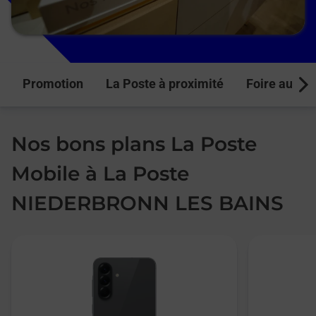
Promotion
La Poste à proximité
Foire aux q
Next
Nos bons plans La Poste
Mobile à La Poste
NIEDERBRONN LES BAINS