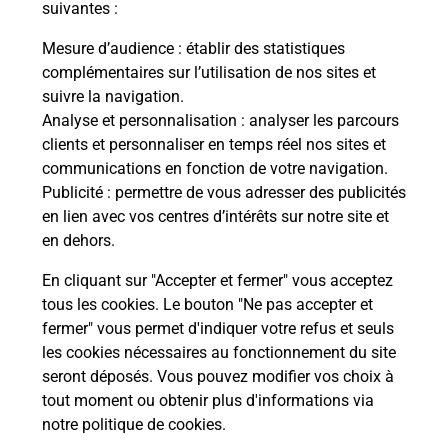
suivantes :
Recherchez un autre point de contact
Mesure d’audience
: établir des statistiques
complémentaires sur l’utilisation de nos sites et
suivre la navigation.
Analyse et personnalisation
: analyser les parcours
Questions fréquemment posées
clients et personnaliser en temps réel nos sites et
communications en fonction de votre navigation.
Publicité
: permettre de vous adresser des publicités
en lien avec vos centres d’intérêts sur notre site et
Quel réseau utilise La Poste Mobile ?
en dehors.
Est-ce que je peux garder mon
En cliquant sur "Accepter et fermer" vous acceptez
numéro de mobile gratuitement ?
tous les cookies. Le bouton "Ne pas accepter et
fermer" vous permet d'indiquer votre refus et seuls
les cookies nécessaires au fonctionnement du site
Est-ce que je peux bénéficier de la 5G
avec La Poste Mobile ?
seront déposés. Vous pouvez modifier vos choix à
tout moment ou obtenir plus d'informations via
notre politique de cookies
.
Est-ce que je peux utiliser mon forfait