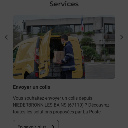
Services
En savoir plus
En sa
Ache
dent
sui
rieur
Vous
ez
de c
ste à
télé
Post
En
Envoyer un colis
Vous souhaitez envoyer un colis depuis :
NIEDERBRONN LES BAINS (67110) ? Découvrez
toutes les solutions proposées par La Poste.
En savoir plus