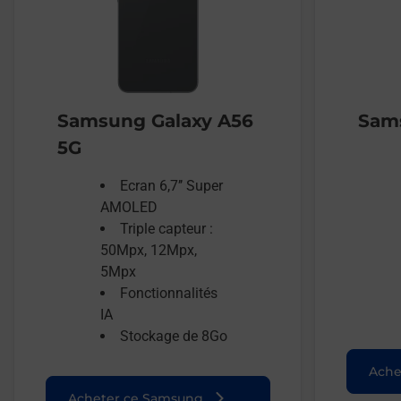
Samsung Galaxy A56
Sams
5G
Ecran 6,7’’ Super
AMOLED
Triple capteur :
50Mpx, 12Mpx,
5Mpx
Fonctionnalités
IA
Stockage de 8Go
Ache
Acheter ce Samsung