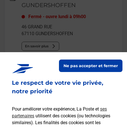
GUNDERSHOFFEN
Fermé
-
ouvre lundi à
09h00
46 GRAND RUE
67110
GUNDERSHOFFEN
En savoir plus
Malin !
Ne pas accepter et fermer
La Poste
Le respect de votre vie privée,
en ligne
notre priorité
Ouvert 24h/24
Pour améliorer votre expérience, La Poste et
ses
En savoir plus
partenaires
utilisent des cookies (ou technologies
similaires). Les finalités des cookies sont les