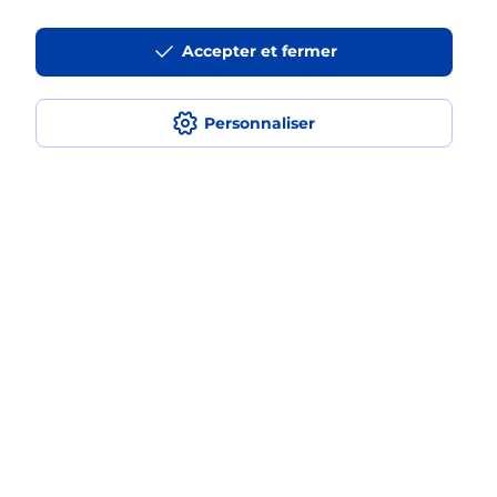
à l’étranger avec La Poste Mobile ?
Accepter et fermer
Est-ce que je peux payer mon
smartphone Samsung en plusieurs
fois avec La Poste Mobile ?
Personnaliser
Est-ce que je peux assurer mon
smartphone Samsung ?
Localiser
Liste
Bas-Rhin
NIEDERBRONN LES BAINS
NIEDERBRONN LES BAINS
Acheter un smartphone Samsung
Plan du site