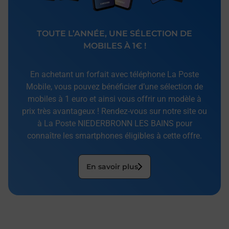
TOUTE L’ANNÉE, UNE SÉLECTION DE
MOBILES À 1€ !
En achetant un forfait avec téléphone La Poste
Mobile, vous pouvez bénéficier d’une sélection de
mobiles à 1 euro et ainsi vous offrir un modèle à
prix très avantageux ! Rendez-vous sur notre site ou
à La Poste NIEDERBRONN LES BAINS pour
connaître les smartphones éligibles à cette offre.
En savoir plus