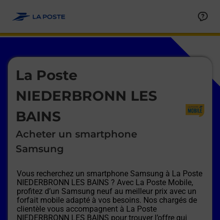
Le lien s'ouvre dans un nouvel onglet
Allez au contenu
Afficher ou masquer la réponse
Afficher ou masquer la réponse
Afficher ou masquer la réponse
Afficher ou masquer la réponse
Afficher ou masquer la réponse
Afficher ou masquer la réponse
Le lien s'ouvre dans un nouvel onglet
La Poste
NIEDERBRONN LES
BAINS
Acheter un smartphone
Samsung
Vous recherchez un smartphone Samsung à
La Poste
NIEDERBRONN LES BAINS
? Avec La Poste Mobile,
profitez d’un Samsung neuf au meilleur prix avec un
forfait mobile adapté à vos besoins. Nos chargés de
clientèle vous accompagnent à
La Poste
NIEDERBRONN LES BAINS
pour trouver l’offre qui