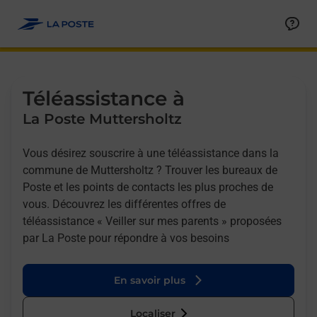
Allez au contenu
Afficher ou masquer la réponse
Afficher ou masquer la réponse
Afficher ou masquer la réponse
Téléassistance à
La Poste Muttersholtz
Vous désirez souscrire à une téléassistance dans la
commune de Muttersholtz ? Trouver les bureaux de
Poste et les points de contacts les plus proches de
vous. Découvrez les différentes offres de
téléassistance « Veiller sur mes parents » proposées
par La Poste pour répondre à vos besoins
En savoir plus
Localiser