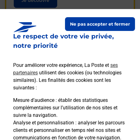
Je découvre
Ne pas accepter et fermer
Le respect de votre vie privée,
Questions fréquemment
notre priorité
posées
Pour améliorer votre expérience, La Poste et
ses
partenaires
utilisent des cookies (ou technologies
La téléassistance classique avec
similaires). Les finalités des cookies sont les
médaillon d’alarme qu’est ce que
suivantes :
c’est ?
Mesure d’audience
: établir des statistiques
complémentaires sur l’utilisation de nos sites et
Comment fonctionne la
suivre la navigation.
téléassistance classique ?
Analyse et personnalisation
: analyser les parcours
clients et personnaliser en temps réel nos sites et
communications en fonction de votre navigation.