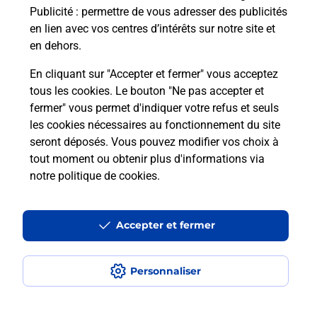
Publicité
: permettre de vous adresser des publicités
Comment est installée la
en lien avec vos centres d’intérêts sur notre site et
téléassistance classique ?
en dehors.
En cliquant sur "Accepter et fermer" vous acceptez
tous les cookies. Le bouton "Ne pas accepter et
Localiser
Liste
Liste - téléassistance
fermer" vous permet d'indiquer votre refus et seuls
Bas-Rhin - téléassistance
Muttersholtz - téléassistance
les cookies nécessaires au fonctionnement du site
seront déposés. Vous pouvez modifier vos choix à
tout moment ou obtenir plus d'informations via
notre politique de cookies
.
Plan du site
Accessibilité : partiellement conforme
Accepter et fermer
Conditions contractuelles
Personnaliser
Mentions légales