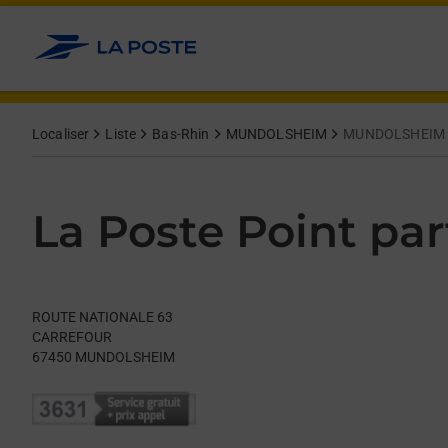
Le lien s'ouvre dans un nouvel onglet
Allez au contenu
Day of the Week
Get directions to La Poste Point partenaire at ROUTE NATIO
Hours
Localiser
Liste
Bas-Rhin
MUNDOLSHEIM
MUNDOLSHEIM
La Poste Point par
ROUTE NATIONALE 63
CARREFOUR
67450
MUNDOLSHEIM