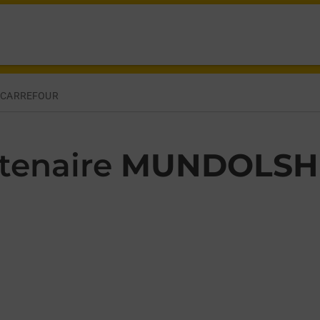
NALE 63 MUNDOLSHEIM,
 CARREFOUR
tenaire
MUNDOLSH