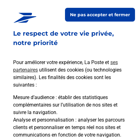
POINT SAV E LECLERC
MARMOUTIER
Ne pas accepter et fermer
Fermé
-
jusqu'à
08h00
Le respect de votre vie privée,
4 RUE DE SAVERNE
67440
MARMOUTIER
notre priorité
En savoir plus
Pour améliorer votre expérience, La Poste et
ses
partenaires
utilisent des cookies (ou technologies
Malin !
similaires). Les finalités des cookies sont les
suivantes :
La Poste
Mesure d’audience
: établir des statistiques
en ligne
complémentaires sur l’utilisation de nos sites et
suivre la navigation.
Ouvert 24h/24
Analyse et personnalisation
: analyser les parcours
clients et personnaliser en temps réel nos sites et
En savoir plus
communications en fonction de votre navigation.