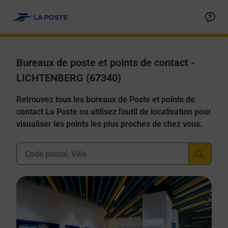
Allez au contenu
Afficher ou masquer la réponse
Afficher ou masquer la réponse
Afficher ou masquer la réponse
Afficher ou masquer la réponse
Afficher ou masquer la réponse
Bureaux de poste et points de contact -
LICHTENBERG (67340)
Retrouvez tous les bureaux de Poste et points de
contact La Poste ou utilisez l'outil de localisation pour
visualiser les points les plus proches de chez vous.
Ville, Département, Code Postal