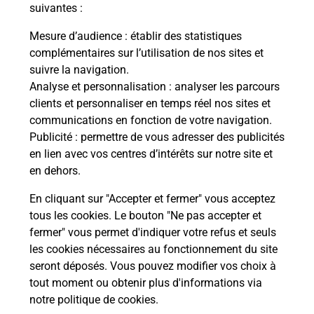
modification de livraison ?
suivantes :
Mesure d’audience
: établir des statistiques
complémentaires sur l’utilisation de nos sites et
Comment La Poste participe-t-elle
suivre la navigation.
à votre sécurité au quotidien ?
Analyse et personnalisation
: analyser les parcours
clients et personnaliser en temps réel nos sites et
communications en fonction de votre navigation.
Puis-je passer mon code de la route
Publicité
: permettre de vous adresser des publicités
avec La Poste et sous quelles
en lien avec vos centres d’intérêts sur notre site et
conditions ?
en dehors.
En cliquant sur "Accepter et fermer" vous acceptez
tous les cookies. Le bouton "Ne pas accepter et
fermer" vous permet d'indiquer votre refus et seuls
Localiser
Liste
Bas-Rhin
LICHTENBERG
les cookies nécessaires au fonctionnement du site
seront déposés. Vous pouvez modifier vos choix à
tout moment ou obtenir plus d'informations via
notre politique de cookies
.