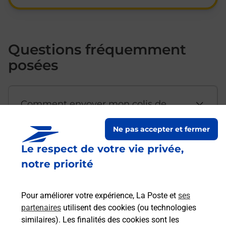
Questions fréquemment
posées
Comment envoyer mon colis de
chez moi ?
Ne pas accepter et fermer
Le respect de votre vie privée,
Est-il possible d’acheter un
notre priorité
emballage directement depuis un
bureau de Poste ?
Pour améliorer votre expérience, La Poste et
ses
partenaires
utilisent des cookies (ou technologies
Comment demander une
similaires). Les finalités des cookies sont les