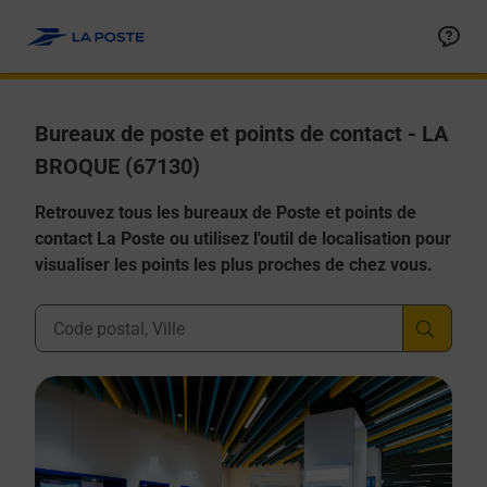
Allez au contenu
Afficher ou masquer la réponse
Afficher ou masquer la réponse
Afficher ou masquer la réponse
Afficher ou masquer la réponse
Afficher ou masquer la réponse
Bureaux de poste et points de contact - LA
BROQUE (67130)
Retrouvez tous les bureaux de Poste et points de
contact La Poste ou utilisez l'outil de localisation pour
visualiser les points les plus proches de chez vous.
Ville, Département, Code Postal