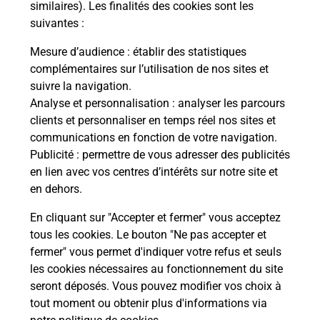
Comment demander une
similaires). Les finalités des cookies sont les
modification de livraison ?
suivantes :
Mesure d’audience
: établir des statistiques
complémentaires sur l’utilisation de nos sites et
Comment La Poste participe-t-elle
suivre la navigation.
à votre sécurité au quotidien ?
Analyse et personnalisation
: analyser les parcours
clients et personnaliser en temps réel nos sites et
communications en fonction de votre navigation.
Puis-je passer mon code de la route
Publicité
: permettre de vous adresser des publicités
avec La Poste et sous quelles
en lien avec vos centres d’intérêts sur notre site et
conditions ?
en dehors.
En cliquant sur "Accepter et fermer" vous acceptez
tous les cookies. Le bouton "Ne pas accepter et
fermer" vous permet d'indiquer votre refus et seuls
Localiser
Liste
Bas-Rhin
LA BROQUE
les cookies nécessaires au fonctionnement du site
seront déposés. Vous pouvez modifier vos choix à
tout moment ou obtenir plus d'informations via