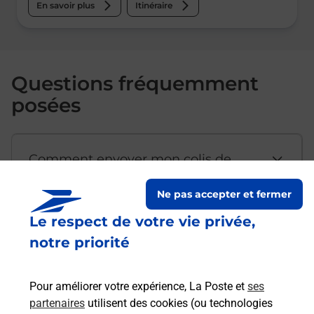
En savoir plus
Itinéraire
Questions fréquemment
posées
Comment envoyer mon colis de
chez moi ?
Ne pas accepter et fermer
Le respect de votre vie privée,
Est-il possible d’acheter un
notre priorité
emballage directement depuis un
bureau de Poste ?
Pour améliorer votre expérience, La Poste et
ses
partenaires
utilisent des cookies (ou technologies