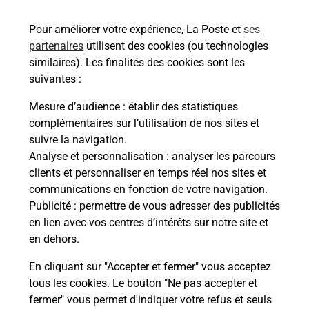
57430
SARRALBE
Pour améliorer votre expérience, La Poste et
ses
En savoir plus
partenaires
utilisent des cookies (ou technologies
similaires). Les finalités des cookies sont les
Malin !
suivantes :
Mesure d’audience
: établir des statistiques
La Poste
complémentaires sur l’utilisation de nos sites et
en ligne
suivre la navigation.
Analyse et personnalisation
: analyser les parcours
Ouvert 24h/24
clients et personnaliser en temps réel nos sites et
communications en fonction de votre navigation.
En savoir plus
Publicité
: permettre de vous adresser des publicités
en lien avec vos centres d’intérêts sur notre site et
en dehors.
Recherchez un autre point de contact
En cliquant sur "Accepter et fermer" vous acceptez
tous les cookies. Le bouton "Ne pas accepter et
fermer" vous permet d'indiquer votre refus et seuls
Localiser
Liste
Bas-Rhin
KESKASTEL
SARRE VAPE