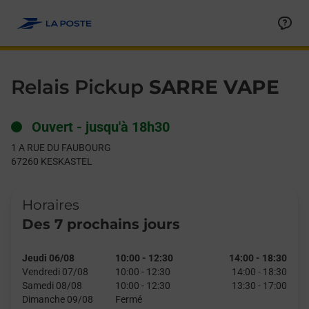
Le lien s'ouvre dans un nouvel onglet
Allez au contenu
Day of the Week
Get directions to Relais Pickup at 1 A RUE DU FAUBOURG KES
Hours
Relais Pickup
SARRE VAPE
Ouvert
-
jusqu'à
18h30
1 A RUE DU FAUBOURG
67260
KESKASTEL
Horaires
Des 7 prochains jours
Jeudi 06/08
10:00
-
12:30
14:00
-
18:30
Vendredi 07/08
10:00
-
12:30
14:00
-
18:30
Samedi 08/08
10:00
-
12:30
13:30
-
17:00
Dimanche 09/08
Fermé